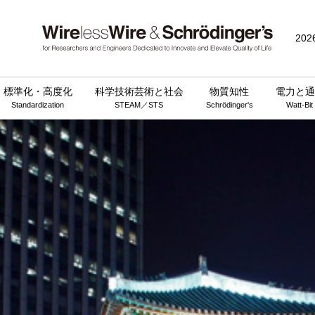
202
標準化・高度化
科学技術芸術と社会
物質知性
電力と通
Standardization
STEAM／STS
Schrödinger's
Watt-Bit