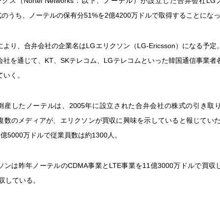
クス（Nortel Networks：以下、ノーテル）が設立した合弁会社LG
の株式のうち、ノーテルの保有分51%を2億4200万ドルで取得することにな
より、合弁会社の企業名はLGエリクソン（LG-Ericsson）になる予
会社を通じて、KT、SKテレコム、LGテレコムといった韓国通信事業者
ていく。
月に倒産したノーテルは、2005年に設立された合弁会社の株式の引き取
複数のメディアが、エリクソンが買収に興味を示していると報じていた。
億5000万ドルで従業員数は約1300人。
ンは昨年ノーテルのCDMA事業とLTE事業を11億3000万ドルで買
買収している。