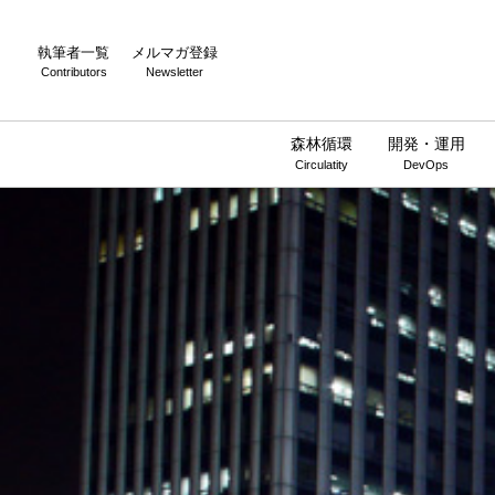
執筆者一覧
メルマガ登録
Contributors
Newsletter
森林循環
開発・運用
Circulatity
DevOps