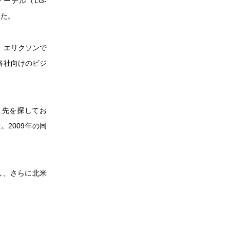
ノーテル（LG-
った。
定。エリクソンで
各社向けのビジ
り先を探してお
2009年の同
収し、さらに北米