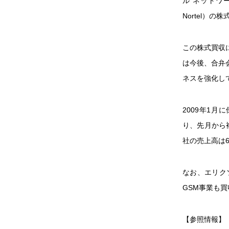
ル ネットワー
Nortel）
この株式買収に
は今後、合弁
ネスを強化し
2009年1
り、先月から
社の売上高は6
なお、エリクソ
GSM事業も
【参照情報】