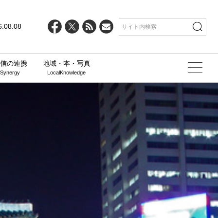
6.08.08
信の連携
地域・本・写真
 Synergy
LocalKnowledge