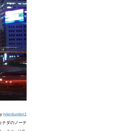
by
tylerdurden1
とカナダのノーテ