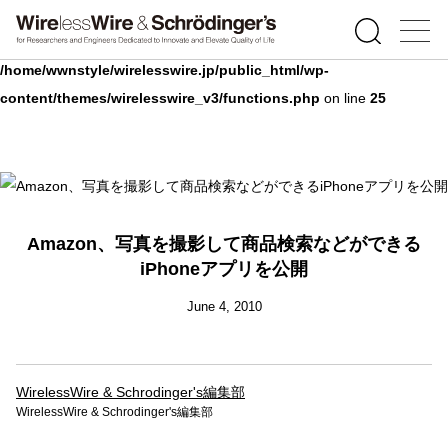
Warning
: Undefined array key 0 in
/home/wwnstyle/wirelesswire.jp/public_html/wp-
content/themes/wirelesswire_v3/functions.php
on line
25
Amazon、写真を撮影して商品検索などができる
iPhoneアプリを公開
June 4, 2010
WirelessWire & Schrodinger's編集部
WirelessWire & Schrodinger's編集部