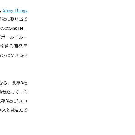
by
Shiny Things
4社に割り当て
ingTel、
シンガポールドル＝
情報通信開発局
ークションにかけるべ
なる。既存3社
跳ね返って、消
存3社に3スロ
参入と見込んで