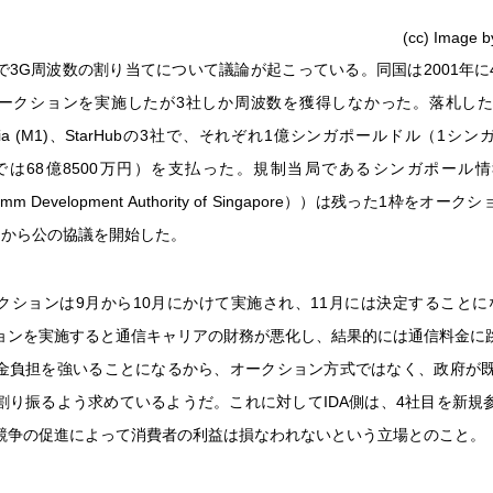
(cc) Image 
で3G周波数の割り当てについて議論が起こっている。同国は2001年に
ークションを実施したが3社しか周波数を獲得しなかった。落札したのはS
e Asia (M1)、StarHubの3社で、それぞれ1億シンガポールドル（1
換算では68億8500万円）を支払った。規制当局であるシンガポール
comm Development Authority of Singapore））は残った1枠をオ
月から公の協議を開始した。
クションは9月から10月にかけて実施され、11月には決定することに
ョンを実施すると通信キャリアの財務が悪化し、結果的には通信料金に
金負担を強いることになるから、オークション方式ではなく、政府が既
割り振るよう求めているようだ。これに対してIDA側は、4社目を新規
競争の促進によって消費者の利益は損なわれないという立場とのこと。