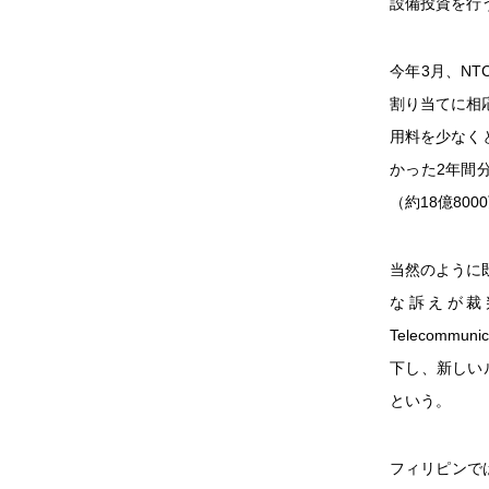
設備投資を行
今年3月、N
割り当てに相
用料を少なくと
かった2年間分
（約18億80
当然のように
な訴えが裁
Telecommun
下し、新しい
という。
フィリピンで