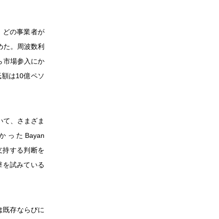
、どの事業者が
めた。周波数利
から市場参入にか
低額は10億ペソ
いて、さまざま
たBayan
裁判所は支持する判断を
撃を試みている
は既存ならびに