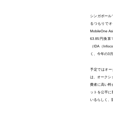
シンガポール
るつもりでオ
MobileOn
63.85円
（IDA（Info
く、今年の3
予定ではオー
は、オークシ
費者に高い料
ットを公平に
いるらしく、