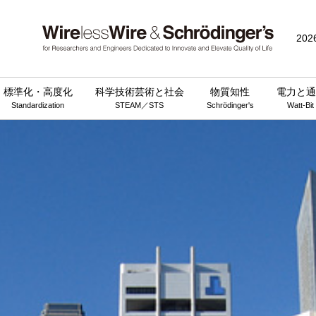
202
標準化・高度化
科学技術芸術と社会
物質知性
電力と通
Standardization
STEAM／STS
Schrödinger's
Watt-Bit