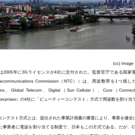
(cc) Image
は2005年に3Gライセンスが4社に交付された。監督官庁である国家
 Telecommunications Commission（NTC））は、周波数帯を1つ残
ons、Global Telecom、Digital（Sun Cellular）、Cure（Connectivi
s Enterprises）の4社に「ビューティーコンテスト」方式で周波数を割り当
コンテスト方式とは、提出された事業計画書の審査により、事業を健全
た事業者に電波を割り当てる制度で、日本もこの方式である。だが、Cu