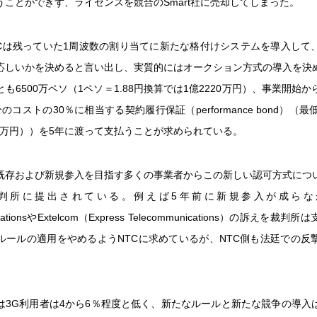
うことができず、ライセンスを競合のSmart社に売却してしまった。
TCは残っていた1周波数の割り当てに新たな格付けシステムを導入して
応しいかを決めると言い出し、実質的にはオークション方式の導入を決
も6500万ペソ（1ペソ＝1.88円換算では1億2220万円）、事業開始
のコストの30％に相当する契約履行保証（performance bond）（最
00万円））を5年に渡って支払うことが求められている。
既存および新規参入を目指す多くの事業者からこの新しい認可方式につ
判所に提出されている。例えば5年前に新規参入が成らなかっ
icationsやExtelcom（Express Telecommunications）の訴えを
ルールの適用をやめるようNTCに求めているが、NTC側も法廷での反
は3G利用者は4から6％程度と低く、新たなルールと新たな競争の導入