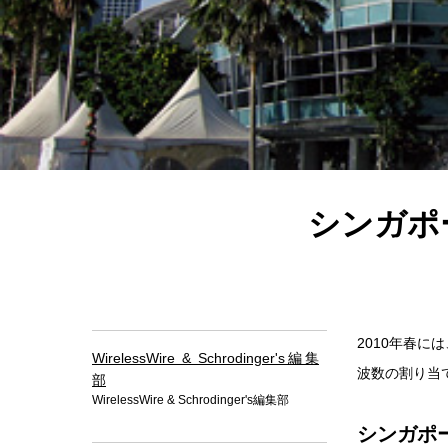
シンガポ
2010年春
WirelessWire & Schrodinger's編集
波数の割り当
部
WirelessWire & Schrodinger's編集部
シンガポ