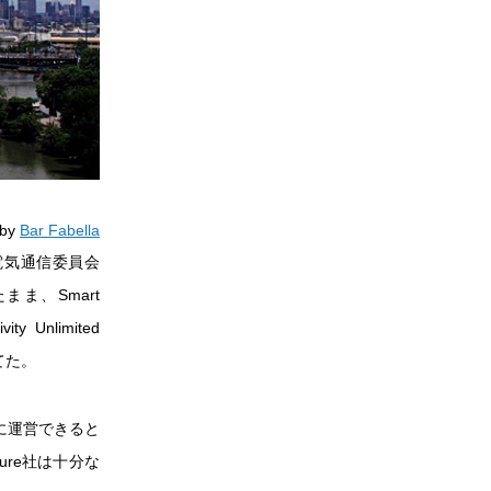
 by
Bar Fabella
電気通信委員会
したまま、Smart
ty Unlimited
てた。
に運営できると
re社は十分な