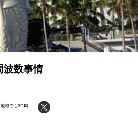
周波数事情
地域でも3G周