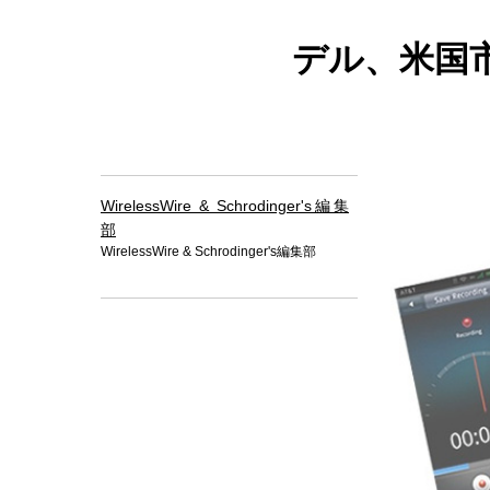
デル、米国市
WirelessWire & Schrodinger's編集
部
WirelessWire & Schrodinger's編集部