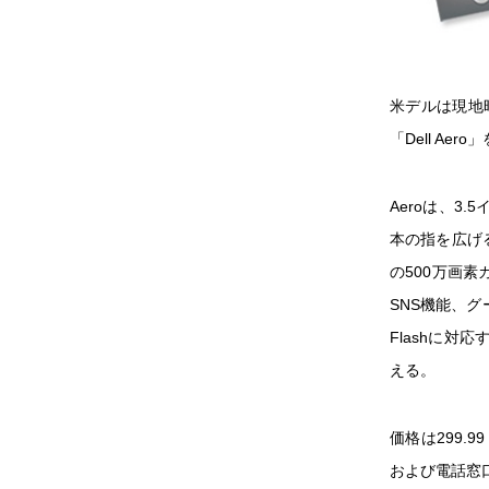
米デルは現地
「Dell Ae
Aeroは、3
本の指を広げ
の500万画素カメ
SNS機能、グ
Flashに対
える。
価格は299.
および電話窓