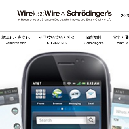
202
標準化・高度化
科学技術芸術と社会
物質知性
電力と通
Standardization
STEAM／STS
Schrödinger's
Watt-Bit