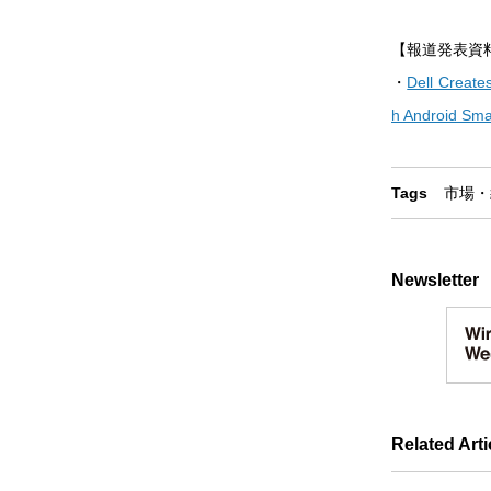
【報道発表資
・
Dell Create
h Android Sm
Tags
市場・
Newsletter
Related Arti