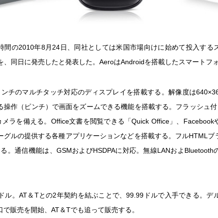
時間の2010年8月24日、同社としては米国市場向けに始めて投入する
ro」を、同日に発売したと発表した。AeroはAndroidを搭載したスマート
.5インチのマルチタッチ対応のディスプレイを搭載する。解像度は640×3
る操作（ピンチ）で画面をズームできる機能を搭載する。フラッシュ付
ラを備える。Office文書を閲覧できる「Quick Office」、Facebookや
ーグルの提供する各種アプリケーションなどを搭載する。フルHTMLブラ
応する。通信機能は、GSMおよびHSDPAに対応。無線LANおよBluetoot
99ドル。AT＆Tとの2年契約を結ぶことで、99.99ドルで入手できる。デ
口で販売を開始、AT＆Tでも追って販売する。