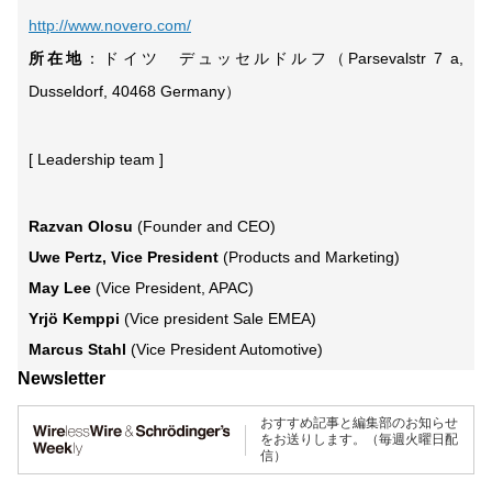
http://www.novero.com/
所在地
：ドイツ デュッセルドルフ（Parsevalstr 7 a,
Dusseldorf, 40468 Germany）
[ Leadership team ]
Razvan Olosu
(Founder and CEO)
Uwe Pertz, Vice President
(Products and Marketing)
May Lee
(Vice President, APAC)
Yrjö Kemppi
(Vice president Sale EMEA)
Marcus Stahl
(Vice President Automotive)
Newsletter
おすすめ記事と編集部のお知らせ
をお送りします。（毎週火曜日配
信）