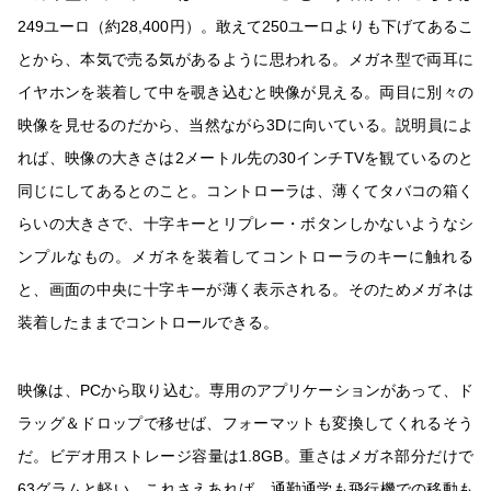
249ユーロ（約28,400円）。敢えて250ユーロよりも下げてあるこ
とから、本気で売る気があるように思われる。メガネ型で両耳に
イヤホンを装着して中を覗き込むと映像が見える。両目に別々の
映像を見せるのだから、当然ながら3Dに向いている。説明員によ
れば、映像の大きさは2メートル先の30インチTVを観ているのと
同じにしてあるとのこと。コントローラは、薄くてタバコの箱く
らいの大きさで、十字キーとリプレー・ボタンしかないようなシ
ンプルなもの。メガネを装着してコントローラのキーに触れる
と、画面の中央に十字キーが薄く表示される。そのためメガネは
装着したままでコントロールできる。
映像は、PCから取り込む。専用のアプリケーションがあって、ド
ラッグ＆ドロップで移せば、フォーマットも変換してくれるそう
だ。ビデオ用ストレージ容量は1.8GB。重さはメガネ部分だけで
63グラムと軽い。これさえあれば、通勤通学も飛行機での移動も