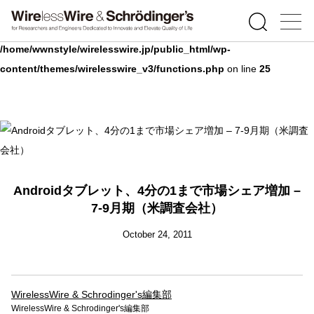
Warning
: Undefined array key 0 in
/home/wwnstyle/wirelesswire.jp/public_html/wp-
content/themes/wirelesswire_v3/functions.php
on line
25
Androidタブレット、4分の1まで市場シェア増加 –
7-9月期（米調査会社）
October 24, 2011
WirelessWire & Schrodinger's編集部
WirelessWire & Schrodinger's編集部