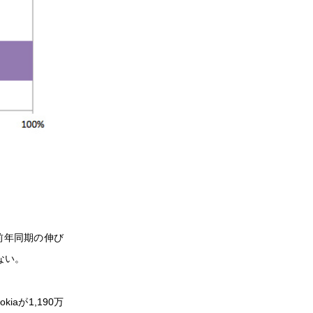
。前年同期の伸び
ない。
iaが1,190万