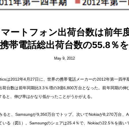
スマートフォン出荷台数は前年度2.
携帯電話総出荷台数の55.8％
May 9, 2012
 Analyticsは2012年4月27日に、世界の携帯電話メーカーの2012年第一
荷台数は前年同期比3.3％増の3億6,800万台となった。前年同期の伸び
すると、伸び率はかなり低かったことがうかがえる。
と、Samsungが9,350万台でトップ、次いでNokiaが8,270万台、App
いる（図1）。Samsungのシェアは25.4％で、Nokiaの22.5％を抜