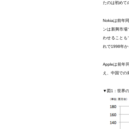
たのは初めての
Nokiaは前
ンは新興市場で
わせることもで
れで1998年
Appleは前
え、中国での
▼図1：世界の