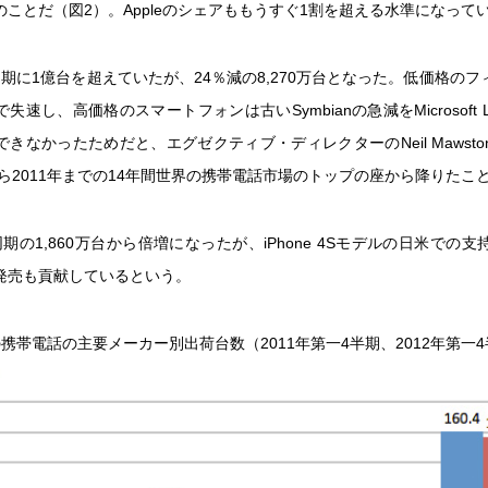
ことだ（図2）。Appleのシェアももうすぐ1割を超える水準になって
年同期に1億台を超えていたが、24％減の8,270万台となった。低価格の
失速し、高価格のスマートフォンは古いSymbianの急減をMicrosoft L
きなかったためだと、エグゼクティブ・ディレクターのNeil Mawst
から2011年までの14年間世界の携帯電話市場のトップの座から降りたこ
年同期の1,860万台から倍増になったが、iPhone 4Sモデルの日米での
発売も貢献しているという。
携帯電話の主要メーカー別出荷台数（2011年第一4半期、2012年第一