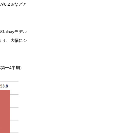
aが8.2％などと
alaxyモデル
となり、大幅にシ
年第一4半期）