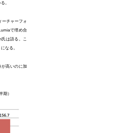
いる。
フィーチャーフォ
umiaで埋め合
on氏は語る。こ
とになる。
支持が高いのに加
4半期）