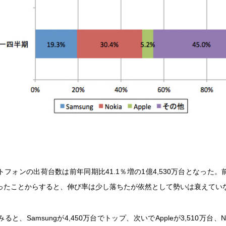
フォンの出荷台数は前年同期比41.1％増の1億4,530万台となった
％だったことからすると、伸び率は少し落ちたが依然として勢いは衰えてい
と、Samsungが4,450万台でトップ、次いでAppleが3,510万台、Nok