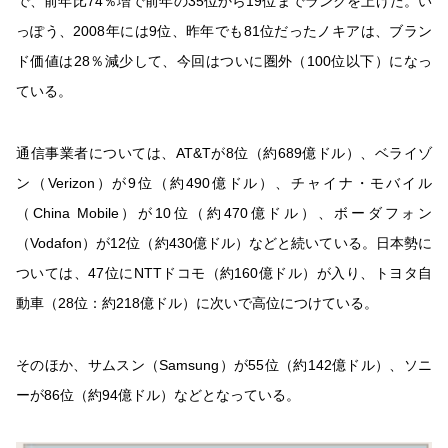
で、前年比74％増で前年の35位から19位までランクを上げた。い
っぽう、2008年には9位、昨年でも81位だったノキアは、ブラン
ド価値は28％減少して、今回はついに圏外（100位以下）になっ
ている。
通信事業者については、AT&Tが8位（約689億ドル）、ベライゾ
ン（Verizon）が9位（約490億ドル）、チャイナ・モバイル
（China Mobile）が10位（約470億ドル）、ボーダフォン
（Vodafon）が12位（約430億ドル）などと続いている。日本勢に
ついては、47位にNTTドコモ（約160億ドル）が入り、トヨタ自
動車（28位：約218億ドル）に次いで高位につけている。
そのほか、サムスン（Samsung）が55位（約142億ドル）、ソニ
ーが86位（約94億ドル）などとなっている。