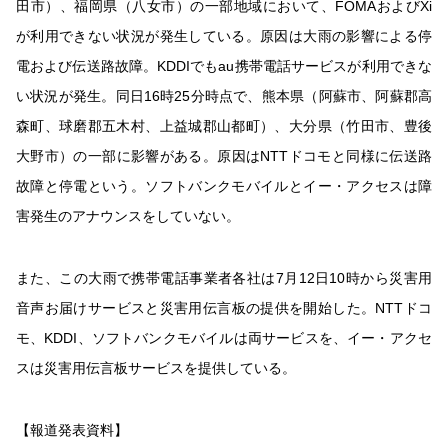
田市）、福岡県（八女市）の一部地域において、FOMAおよびXi
が利用できない状況が発生している。原因は大雨の影響による停
電および伝送路故障。KDDIでもau携帯電話サービスが利用できな
い状況が発生。同日16時25分時点で、熊本県（阿蘇市、阿蘇郡高
森町、球磨郡五木村、上益城郡山都町）、大分県（竹田市、豊後
大野市）の一部に影響がある。原因はNTTドコモと同様に伝送路
故障と停電という。ソフトバンクモバイルとイー・アクセスは障
害発生のアナウンスをしていない。
また、この大雨で携帯電話事業者各社は7月12日10時から災害用
音声お届けサービスと災害用伝言板の提供を開始した。NTTドコ
モ、KDDI、ソフトバンクモバイルは両サービスを、イー・アクセ
スは災害用伝言板サービスを提供している。
【報道発表資料】