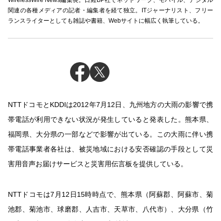
WirelessWire News編集長。日経BP社でネットワーク、モバイル、デジタル
関連の各種メディアの記者・編集者を経て独立。ITジャーナリスト、フリー
ランスライターとしても雑誌や書籍、Webサイトに幅広く執筆している。
NTTドコモとKDDIは2012年7月12日、九州地方の大雨の影響で携
帯電話が利用できない状況が発生していると発表した。熊本県、
福岡県、大分県の一部などで影響が出ている。この大雨に伴い携
帯電話事業者各社は、被災地域における安否確認の手段として災
害用音声お届けサービスと災害用伝言板を提供している。
NTTドコモは7月12日15時時点で、熊本県（阿蘇郡、阿蘇市、菊
池郡、菊池市、球磨郡、人吉市、天草市、八代市）、大分県（竹