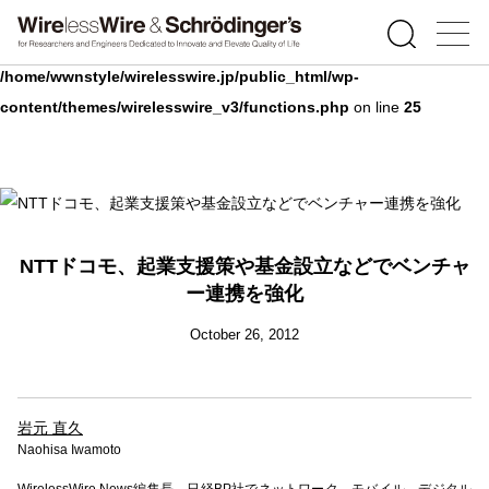
Warning
: Undefined array key 0 in
/home/wwnstyle/wirelesswire.jp/public_html/wp-
content/themes/wirelesswire_v3/functions.php
on line
25
NTTドコモ、起業支援策や基金設立などでベンチャ
ー連携を強化
October 26, 2012
岩元 直久
Naohisa Iwamoto