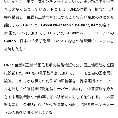
い。そうした中で、数センチメートルといった高い精度で測位で
きる需要が高まっている。ドコモは、GNSS位置補正情報配信基
盤を構築し、位置補正情報を配信することで高い精度の測位を可
能にする。GNSSは、Global Navigation Satellite Systemの略で、
米国のGPSに加えて、ロシアのGLONASS、ヨーロッパの
Galileo、日本の準天頂衛星（QZSS）などの衛星測位システムを
総称したもの。
GNSS位置補正情報配信基盤の技術検証では、国土地理院が全国
に設置した1300点の電子基準点に加えて、ドコモ独自の固定局を
設置。これらから得られた位置補正情報を、携帯電話ネットワー
クを通じて位置補正情報配信サーバーに集約し、位置情報を必要
とする建設機器や自動車などの移動局に対して配信する。この情
報を基に、GNSSから得た位置情報を補正して誤差数センチメー
トルの高精度測位を実現する。