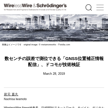
画像はイメージです original image: © metamorworks - Fotolia.com
数センチの誤差で測位できる「GNSS位置補正情報
配信」、ドコモが技術検証
March 28, 2019
岩元 直久
Naohisa Iwamoto
WirelessWire News編集長。日経BP社でネットワーク、モバイル、デジタル