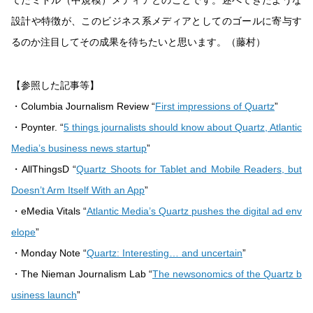
設計や特徴が、このビジネス系メディアとしてのゴールに寄与す
るのか注目してその成果を待ちたいと思います。（藤村）
【参照した記事等】
・Columbia Journalism Review “
First impressions of Quartz
”
・Poynter. “
5 things journalists should know about Quartz, Atlantic
Media’s business news startup
”
・AllThingsD “
Quartz Shoots for Tablet and Mobile Readers, but
Doesn’t Arm Itself With an App
”
・eMedia Vitals “
Atlantic Media’s Quartz pushes the digital ad env
elope
”
・Monday Note “
Quartz: Interesting… and uncertain
”
・The Nieman Journalism Lab “
The newsonomics of the Quartz b
usiness launch
”