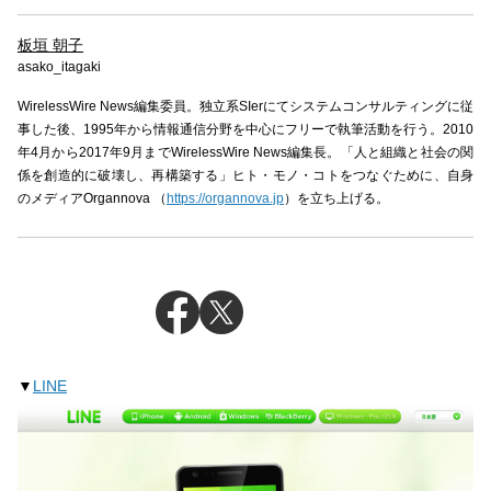
板垣 朝子
asako_itagaki
WirelessWire News編集委員。独立系SIerにてシステムコンサルティングに従
事した後、1995年から情報通信分野を中心にフリーで執筆活動を行う。2010
年4月から2017年9月までWirelessWire News編集長。「人と組織と社会の関
係を創造的に破壊し、再構築する」ヒト・モノ・コトをつなぐために、自身
のメディアOrgannova （
https://organnova.jp
）を立ち上げる。
▼
LINE