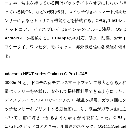
ー」や、端末を持っている間はバックライトをオフにしない「持
っている間ON」などの便利機能、スイッチ付きのスマート指紋セ
ンサーによるセキュリティ機能などを搭載する。CPUは1.5GHzク
アッドコア、ディスプレイは5インチのフルHD液晶、OSは
Android 4.1を搭載する。100MbpsのXi対応、防水・防塵、おサイ
フケータイ、ワンセグ、モバキャス、赤外線通信の各機能を備え
る。
●docomo NEXT series Optimus G Pro L-04E
3000mAhと、ドコモの春モデルスマートフォンで最大となる大容
量バッテリーを搭載し、安心して長時間利用できるようにした。
ディスプレイはフルHDで5インチのIPS液晶を採用。ガラス面にタ
ッチセンサーをプリントする新技術により、液晶がガラス面に近
づいて手前に浮き上がるような表示が可能になった。CPUは
1.7GHzクアッドコアと春モデル最速のスペック、OSにはAndroid