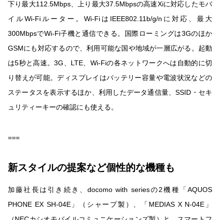
下り最大112.5Mbps、上り最大37.5Mbpsの高速Xiに対応したモバ
イルWi-Fiルーター。Wi-FiはIEEE802.11b/g/nに対応、最大
300MbpsでWi-Fi子機と通信できる。国際ローミングは3Gのほか
GSMにも対応するので、利用可能な国や地域が一層広がる。起動
は5秒と高速。3G、LTE、Wi-Fiの各ネットワークへは自動的に切
り替えが可能。ディスプレイはバッテリー容量や電波状況などの
ステータスを表示するほか、利用したデータ通信量、SSID・セキ
ュリティーキーの確認にも使える。
===
新スタイルの提案など個性的な機種も
加藤社長は引き続き、docomo with seriesの2機種「AQUOS
PHONE EX SH-04E」（シャープ製）、「MEDIAS X N-04E」
（NECカシオモバイルコミュニケーションズ製）と、スマートフ