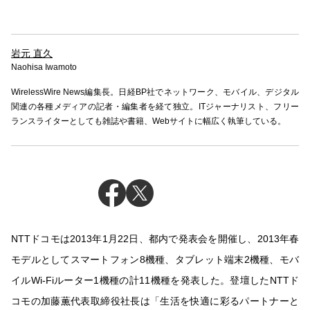
岩元 直久
Naohisa Iwamoto
WirelessWire News編集長。日経BP社でネットワーク、モバイル、デジタル
関連の各種メディアの記者・編集者を経て独立。ITジャーナリスト、フリー
ランスライターとしても雑誌や書籍、Webサイトに幅広く執筆している。
NTTドコモは2013年1月22日、都内で発表会を開催し、2013年春
モデルとしてスマートフォン8機種、タブレット端末2機種、モバ
イルWi-Fiルーター1機種の計11機種を発表した。登壇したNTTド
コモの加藤薫代表取締役社長は「生活を快適に彩るパートナーと