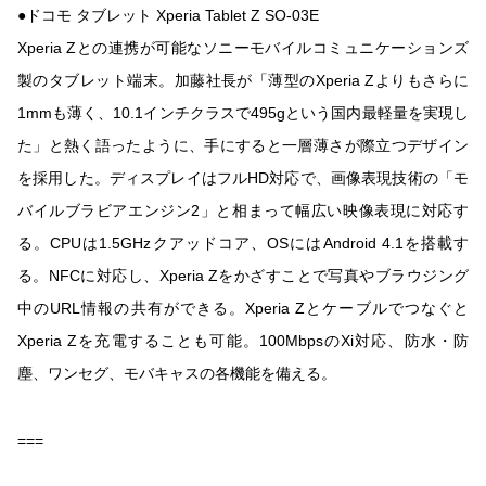
●ドコモ タブレット Xperia Tablet Z SO-03E
Xperia Zとの連携が可能なソニーモバイルコミュニケーションズ
製のタブレット端末。加藤社長が「薄型のXperia Zよりもさらに
1mmも薄く、10.1インチクラスで495gという国内最軽量を実現し
た」と熱く語ったように、手にすると一層薄さが際立つデザイン
を採用した。ディスプレイはフルHD対応で、画像表現技術の「モ
バイルブラビアエンジン2」と相まって幅広い映像表現に対応す
る。CPUは1.5GHzクアッドコア、OSにはAndroid 4.1を搭載す
る。NFCに対応し、Xperia Zをかざすことで写真やブラウジング
中のURL情報の共有ができる。Xperia Zとケーブルでつなぐと
Xperia Zを充電することも可能。100MbpsのXi対応、防水・防
塵、ワンセグ、モバキャスの各機能を備える。
===