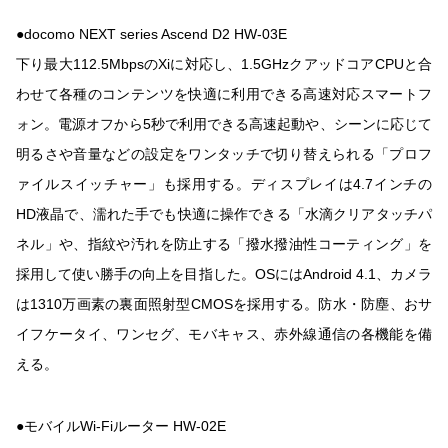
●docomo NEXT series Ascend D2 HW-03E
下り最大112.5MbpsのXiに対応し、1.5GHzクアッドコアCPUと合
わせて各種のコンテンツを快適に利用できる高速対応スマートフ
ォン。電源オフから5秒で利用できる高速起動や、シーンに応じて
明るさや音量などの設定をワンタッチで切り替えられる「プロフ
ァイルスイッチャー」も採用する。ディスプレイは4.7インチの
HD液晶で、濡れた手でも快適に操作できる「水滴クリアタッチパ
ネル」や、指紋や汚れを防止する「撥水撥油性コーティング」を
採用して使い勝手の向上を目指した。OSにはAndroid 4.1、カメラ
は1310万画素の裏面照射型CMOSを採用する。防水・防塵、おサ
イフケータイ、ワンセグ、モバキャス、赤外線通信の各機能を備
える。
●モバイルWi-Fiルーター HW-02E