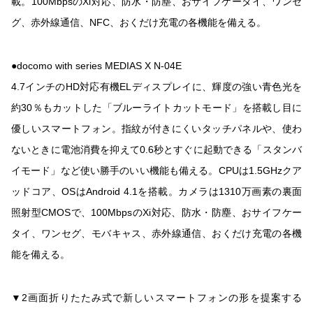
載。100MbpsのXi対応、防水・防塵、おサイフケータイ、ワンセ
グ、赤外線通信、NFC、おくだけ充電の各機能を備える。
●docomo with series MEDIAS X N-04E
4.7インチのHD対応有機ELディスプレイに、輝度の強い青色光を
約30％もカットした「ブルーライトカットモード」を搭載し目に
優しいスマートフォン。指紋が付きにくいタッチパネルや、使わ
ないときに電池消費を抑えて0.6秒とすぐに起動できる「スタンバ
イモード」など使い勝手のいい機能も備える。CPUは1.5GHzクア
ッドコア、OSはAndroid 4.1を搭載。カメラは1310万画素の裏面
照射型CMOSで、100MbpsのXi対応、防水・防塵、おサイフケー
タイ、ワンセグ、モバキャス、赤外線通信、おくだけ充電の各機
能を備える。
▼2画面折りたたみ式で新しいスマートフォンの形を提案する