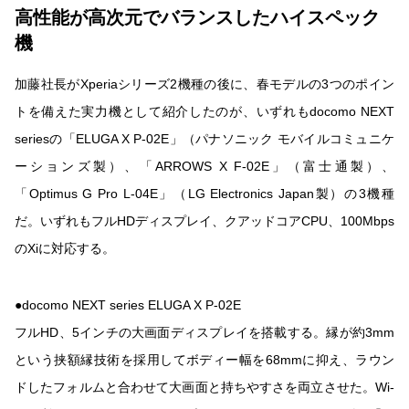
高性能が高次元でバランスしたハイスペック
機
加藤社長がXperiaシリーズ2機種の後に、春モデルの3つのポイン
トを備えた実力機として紹介したのが、いずれもdocomo NEXT
seriesの「ELUGA X P-02E」（パナソニック モバイルコミュニケ
ーションズ製）、「ARROWS X F-02E」（富士通製）、
「Optimus G Pro L-04E」（LG Electronics Japan製）の3機種
だ。いずれもフルHDディスプレイ、クアッドコアCPU、100Mbps
のXiに対応する。
●docomo NEXT series ELUGA X P-02E
フルHD、5インチの大画面ディスプレイを搭載する。縁が約3mm
という挟額縁技術を採用してボディー幅を68mmに抑え、ラウン
ドしたフォルムと合わせて大画面と持ちやすさを両立させた。Wi-