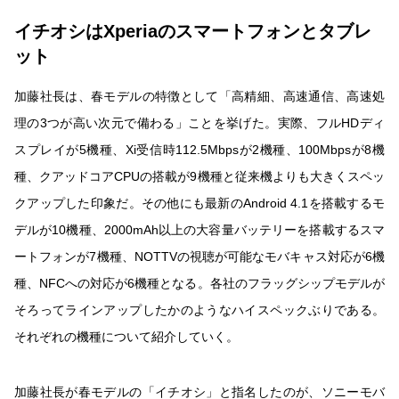
イチオシはXperiaのスマートフォンとタブレ
ット
加藤社長は、春モデルの特徴として「高精細、高速通信、高速処
理の3つが高い次元で備わる」ことを挙げた。実際、フルHDディ
スプレイが5機種、Xi受信時112.5Mbpsが2機種、100Mbpsが8機
種、クアッドコアCPUの搭載が9機種と従来機よりも大きくスペッ
クアップした印象だ。その他にも最新のAndroid 4.1を搭載するモ
デルが10機種、2000mAh以上の大容量バッテリーを搭載するスマ
ートフォンが7機種、NOTTVの視聴が可能なモバキャス対応が6機
種、NFCへの対応が6機種となる。各社のフラッグシップモデルが
そろってラインアップしたかのようなハイスペックぶりである。
それぞれの機種について紹介していく。
加藤社長が春モデルの「イチオシ」と指名したのが、ソニーモバ