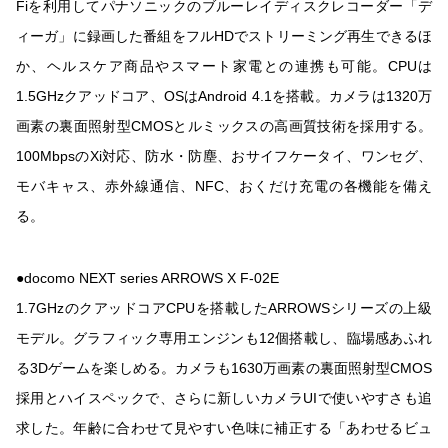
Fiを利用してパナソニックのブルーレイディスクレコーダー「デ
ィーガ」に録画した番組をフルHDでストリーミング再生できるほ
か、ヘルスケア商品やスマート家電との連携も可能。CPUは
1.5GHzクアッドコア、OSはAndroid 4.1を搭載。カメラは1320万
画素の裏面照射型CMOSとルミックスの高画質技術を採用する。
100MbpsのXi対応、防水・防塵、おサイフケータイ、ワンセグ、
モバキャス、赤外線通信、NFC、おくだけ充電の各機能を備え
る。
●docomo NEXT series ARROWS X F-02E
1.7GHzのクアッドコアCPUを搭載したARROWSシリーズの上級
モデル。グラフィック専用エンジンも12個搭載し、臨場感あふれ
る3Dゲームを楽しめる。カメラも1630万画素の裏面照射型CMOS
採用とハイスペックで、さらに新しいカメラUIで使いやすさも追
求した。年齢に合わせて見やすい色味に補正する「あわせるビュ