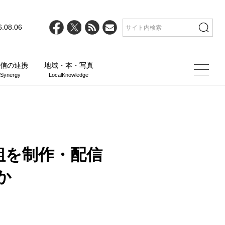
line
25
6.08.06
信の連携
地域・本・写真
 Synergy
LocalKnowledge
組を制作・配信
か