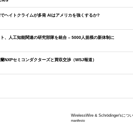
でヘイトクライムが多発 AIはアメリカを強くするか?
ト、人工知能関連の研究部隊を統合 – 5000人規模の新体制に
蘭NXPセミコンダクターズと買収交渉（WSJ報道）
WirelessWire &
Schrödinger'sにつ
manifesto