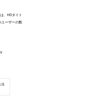
では、HDタイト
つユーザーの数
ty
お送