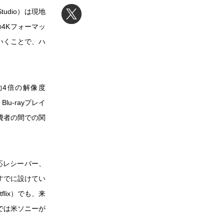
udio）は現地
4Kフォーマッ
いくことで、ハ
約4倍の解像度
u-rayプレイ
費者の間での関
対応レシーバー、
ジもすでに設けてい
lix）でも、来
では米ソニーが
。