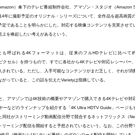
mazon）傘下のテレビ番組制作会社、アマゾン・スタジオ（Amazon St
2014年に撮影予定のオリジナル・シリーズについて、全作品を超高画質の
予定であることを明らかにした。対応する映像コンテンツを充実させて
売上を喚起したい考えがあるという。
とも呼ばれる4Kフォーマットは、従来のフルHDテレビに比べて
160ピクセル）を持つもので、すでに各社から4Kテレビや対応レシーバー、Bl
入されている。ただし、入手可能なコンテンツがまだ乏しく、それが消
がっていると、この話を伝えたVarietyは指摘している。
によると、アマゾンでは4K技術の概要やアマゾンで購入できる4Kテレビや
レイヤーなどのラインナップを紹介する「4K Ultra HDTV Guide」ペー
同社がストリーミング動画配信分野で競合するネットフリックス（Netf
トリーミング配信を開始すると予想されているという。なお、この分野
70作品（映画ならびにテレビ番組）のダウンロード配信を開始している