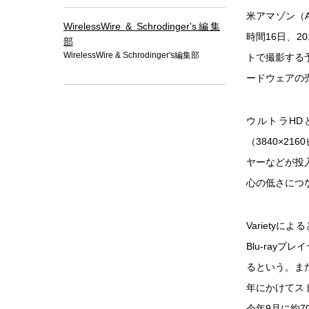
米アマゾン（A
WirelessWire & Schrodinger's編集
時間16日、
部
WirelessWire & Schrodinger's編集部
トで撮影する
ードウェアの
ウルトラHD
（3840×2
ヤーなどが投
心の低さにつな
Variety
Blu-rayプ
るという。また
年にかけてス
今年9月に約