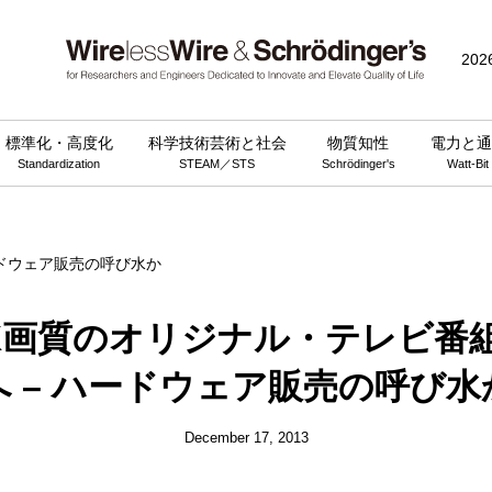
public_html/wp-content/themes/wirelesswire_v3/functions.php
on 
202
標準化・高度化
科学技術芸術と社会
物質知性
電力と通
Standardization
STEAM／STS
Schrödinger's
Watt-Bit
K画質のオリジナル・テレビ番
へ – ハードウェア販売の呼び水
December 17, 2013