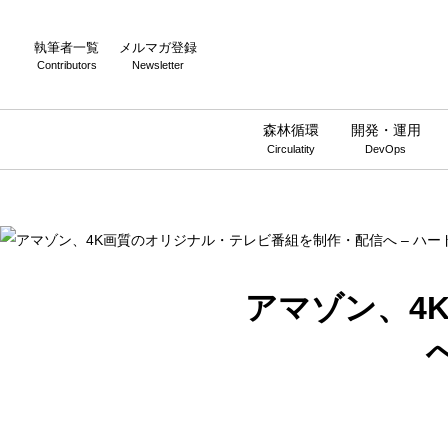
Warning
: Undefined array key 0 in
/home/wwnstyle/wirelesswire.jp/
執筆者一覧
メルマガ登録
Contributors
Newsletter
森林循環
開発・運用
Circulatity
DevOps
アマゾン、4