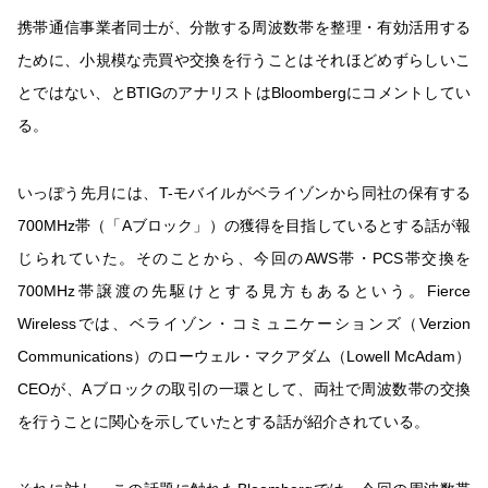
携帯通信事業者同士が、分散する周波数帯を整理・有効活用する
ために、小規模な売買や交換を行うことはそれほどめずらしいこ
とではない、とBTIGのアナリストはBloombergにコメントしてい
る。
いっぽう先月には、T-モバイルがベライゾンから同社の保有する
700MHz帯（「Aブロック」）の獲得を目指しているとする話が報
じられていた。そのことから、今回のAWS帯・PCS帯交換を
700MHz帯譲渡の先駆けとする見方もあるという。Fierce
Wirelessでは、ベライゾン・コミュニケーションズ（Verzion
Communications）のローウェル・マクアダム（Lowell McAdam）
CEOが、Aブロックの取引の一環として、両社で周波数帯の交換
を行うことに関心を示していたとする話が紹介されている。