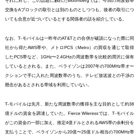
それに対し、この話題に触れたBloombergでは、今回の周波数帯
交換をAブロックの取引とは別のものとしつつも、後者の取引につ
いても合意が近づいているとする関係者の話を紹介している。
なお、T-モバイルは一昨年のAT&Tとの合併が破談になった際に同
社から得たAWS帯や、メトロPCS（Metro）の買収を通じて取得
したPCS帯など、1GHz〜2.4GHzの周波数帯を比較的潤沢に保有
しているとされる。また、ベライゾンは2007年の700MHz帯オー
クションで手に入れた周波数帯のうち、テレビ放送波との干渉の
懸念があるとされる帯域を利用していない。
T-モバイルは先月、新たな周波数帯の獲得を主な目的として約38
億ドルの資金を調達していた。Fierce Wileressでは、T-モバイル
がこの資金の一部に加え、推定4億ドルとされるAWS帯の余剰分を
支払うことで、ベライゾンから20億〜25億ドル相当の700MHz帯