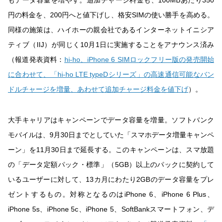
もデータ容量を増やす。追加チャージ料金も、100MBあたり350
円の料金を、200円へと値下げし、格安SIMの使い勝手を高める。
同様の施策は、ハイホーの親会社であるインターネットイニシア
ティブ（IIJ）が同じく10月1日に実施することをアナウンス済み
（報道発表資料：
hi-ho、iPhone 6 SIMロックフリー版の発売開始
に合わせて、「hi-ho LTE typeDシリーズ」の高速通信可能なバン
ドルチャージを増量、あわせて追加チャージ料金を値下げ
）。
大手キャリアはキャンペーンでデータ容量を増量。ソフトバンク
モバイルは、9月30日までとしていた「スマホデータ増量キャンペ
ーン」を11月30日まで延長する。このキャンペーンは、スマ放題
の「データ定額パック・標準」（5GB）以上のパックに契約して
いるユーザーに対して、13カ月にわたり2GBのデータ容量をプレ
ゼントするもの。対称となるのはiPhone 6、iPhone 6 Plus、
iPhone 5s、iPhone 5c、iPhone 5、SoftBankスマートフォン、デ