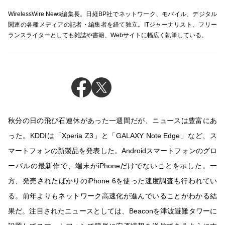
WirelessWire News編集長。日経BP社でネットワーク、モバイル、デジタル
関連の各種メディアの記者・編集者を経て独立。ITジャーナリスト、フリー
ランスライターとしても雑誌や書籍、Webサイトに幅広く執筆している。
秋分の日の飛び石連休があった一週間だが、ニュースは豊富にあ
った。KDDIは「Xperia Z3」と「GALAXY Note Edge」など、ス
マートフォンの新製品を発表した。Androidスマートフォンのグロ
ーバルの最新作で、端末がiPhoneだけでないことを示した。一
方、発売されたばかりのiPhone 6を使った速度調査も行われてい
る。前年よりもネットワーク高速化が進んでいることがわかる結
果だ。注目されたニュースとしては、Beaconを津波避難タワーに