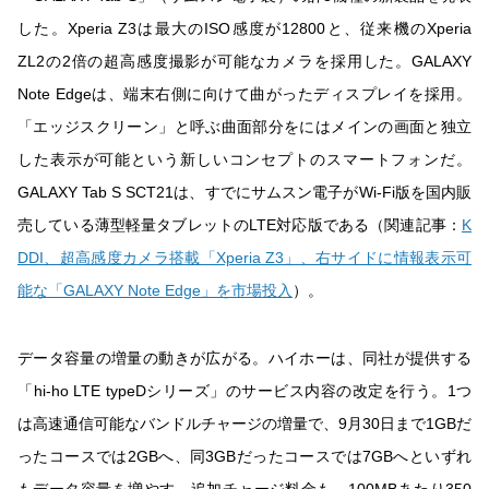
した。Xperia Z3は最大のISO感度が12800と、従来機のXperia
ZL2の2倍の超高感度撮影が可能なカメラを採用した。GALAXY
Note Edgeは、端末右側に向けて曲がったディスプレイを採用。
「エッジスクリーン」と呼ぶ曲面部分をにはメインの画面と独立
した表示が可能という新しいコンセプトのスマートフォンだ。
GALAXY Tab S SCT21は、すでにサムスン電子がWi-Fi版を国内販
売している薄型軽量タブレットのLTE対応版である（関連記事：
K
DDI、超高感度カメラ搭載「Xperia Z3」、右サイドに情報表示可
能な「GALAXY Note Edge」を市場投入
）。
データ容量の増量の動きが広がる。ハイホーは、同社が提供する
「hi-ho LTE typeDシリーズ」のサービス内容の改定を行う。1つ
は高速通信可能なバンドルチャージの増量で、9月30日まで1GBだ
ったコースでは2GBへ、同3GBだったコースでは7GBへといずれ