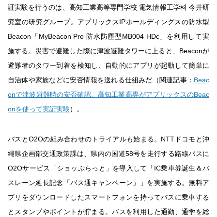
証実験を行うのは、高知工業高等専門学校 電気情報工学科 今井研
究室の研究グループ。アプリックスIPホールディングスの防水型
Beacon「MyBeacon Pro 防水防塵型MB004 HDc」を利用して実
施する。災害で避難した際に津波避難タワーに上ると、Beaconが
避難者のタワー到着を検知し、自動的にアプリが起動して簡単に
自治体や家族などに安否情報を送れる仕組みだ（関連記事：
Beac
onで津波避難時の安否確認、高知工業高専がアプリックスのBeac
onを使って実証実験
）。
バスとO2Oの組み合わせのトライアルも始まる。NTTドコモと沖
縄県企画部交通政策課は、県内の国道58号を走行する路線バスに
O2Oサービス「ショッぷらっと」を導入して「IC乗車券誕生＆バ
スレーン延長記念「バス通キャンペーン」」を実施する。無料ア
プリをダウンロードしたスマートフォンを持ってバスに乗車する
とスタンプやポイントが貯まる。バスを利用した通勤、通学を総