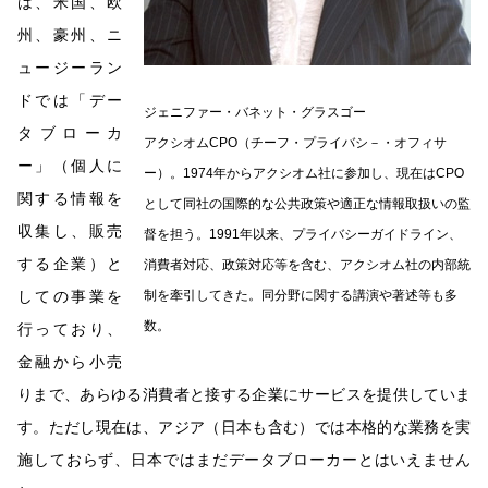
は、米国、欧
州、豪州、ニ
ュージーラン
ドでは「デー
ジェニファー・バネット・グラスゴー
タブローカ
アクシオムCPO（チーフ・プライバシ－・オフィサ
ー」（個人に
ー）。1974年からアクシオム社に参加し、現在はCPO
関する情報を
として同社の国際的な公共政策や適正な情報取扱いの監
収集し、販売
督を担う。1991年以来、プライバシーガイドライン、
する企業）と
消費者対応、政策対応等を含む、アクシオム社の内部統
しての事業を
制を牽引してきた。同分野に関する講演や著述等も多
数。
行っており、
金融から小売
りまで、あらゆる消費者と接する企業にサービスを提供していま
す。ただし現在は、アジア（日本も含む）では本格的な業務を実
施しておらず、日本ではまだデータブローカーとはいえません