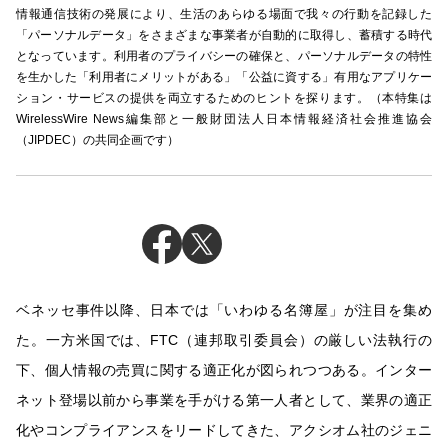
情報通信技術の発展により、生活のあらゆる場面で我々の行動を記録した
「パーソナルデータ」をさまざまな事業者が自動的に取得し、蓄積する時代
となっています。利用者のプライバシーの確保と、パーソナルデータの特性
を生かした「利用者にメリットがある」「公益に資する」有用なアプリケー
ション・サービスの提供を両立するためのヒントを探ります。（本特集は
WirelessWire News編集部と一般財団法人日本情報経済社会推進協会
（JIPDEC）の共同企画です）
ベネッセ事件以降、日本では「いわゆる名簿屋」が注目を集め
た。一方米国では、FTC（連邦取引委員会）の厳しい法執行の
下、個人情報の売買に関する適正化が図られつつある。インター
ネット登場以前から事業を手がける第一人者として、業界の適正
化やコンプライアンスをリードしてきた、アクシオム社のジェニ