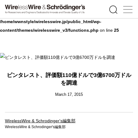
Warning
: Undefined array key 0 in
/home/wwnstyle/wirelesswire.jp/public_html/wp-
content/themes/wirelesswire_v3/functions.php
on line
25
ピンタレスト、評価額110億ドルで3億6700万ドル
を調達
March 17, 2015
WirelessWire & Schrodinger's編集部
WirelessWire & Schrodinger's編集部