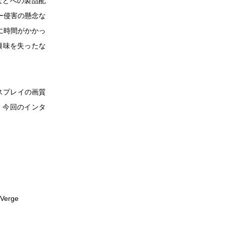
者などへの製品配
ー侵害の懸念な
に時間がかかっ
興味を失ったな
スプレイの画質
、今回のインタ
Verge