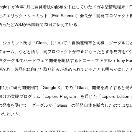
ogle）が今年1月に開発者版の配布を中止していたメガネ型情報端末「Googl
のエリック・シュミット（Eric Schmidt）会長が「開発プロジェク
語ったとWSJが米国時間23日に伝えている。
ば、シュミット氏は「Glass」について「自動運転車と同様、グーグルに
フォーム」などと語り、同プロジェクトが中止になったとする見方を否
グーグルでハードウェア開発を統括するトニー・ファデル（Tony Fadel
継がれ、製品化に向けた取り組みが進められていることも明らかにした
1月に研究開発部門「Google X」での「Glass」開発を終了すると
の実験プログラム「Explore Program」を通じた「Explore Editi
の発表を受けて、グーグルが「Glass」の開発自体を断念したのではな
いたという。