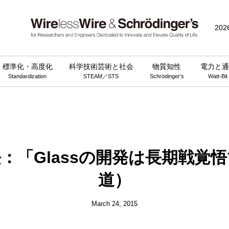
public_html/wp-content/themes/wirelesswire_v3/functions.php
on 
202
標準化・高度化
科学技術芸術と社会
物質知性
電力と通
Standardization
STEAM／STS
Schrödinger's
Watt-Bit
：「Glassの開発は長期戦覚悟
道）
March 24, 2015