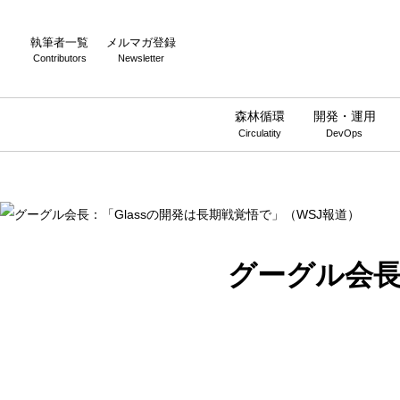
Warning
: Undefined array key 0 in
/home/wwnstyle/wirelesswire.jp/
執筆者一覧
メルマガ登録
Contributors
Newsletter
森林循環
開発・運用
Circulatity
DevOps
グーグル会長