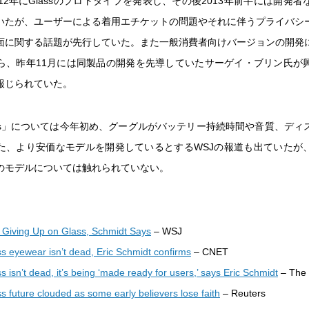
12年にGlassのプロトタイプを発表し、その後2013年前半には開発
いたが、ユーザーによる着用エチケットの問題やそれに伴うプライバシ
面に関する話題が先行していた。また一般消費者向けバージョンの開発
ら、昨年11月には同製品の開発を先導していたサーゲイ・ブリン氏が
報じられていた。
ass」については今年初め、グーグルがバッテリー持続時間や音質、ディ
た、より安価なモデルを開発しているとするWSJの報道も出ていたが
のモデルについては触れられていない。
t Giving Up on Glass, Schmidt Says
– WSJ
s eyewear isn’t dead, Eric Schmidt confirms
– CNET
 isn’t dead, it’s being ‘made ready for users,’ says Eric Schmidt
– The 
 future clouded as some early believers lose faith
– Reuters