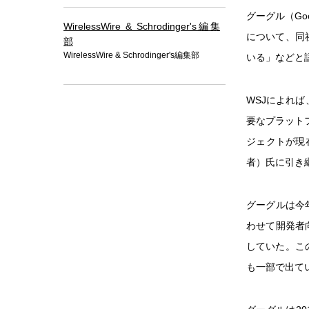
グーグル（Go
WirelessWire & Schrodinger's編集
について、同社
部
WirelessWire & Schrodinger's編集部
いる」などと
WSJによれ
要なプラット
ジェクトが現在
者）氏に引き
グーグルは今年
わせて開発者向け
していた。こ
も一部で出て