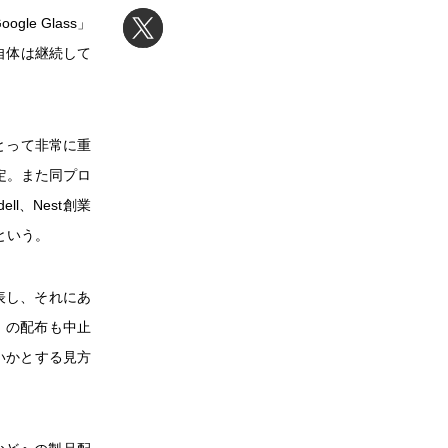
e Glass」
ト自体は継続して
とって非常に重
定。また同プロ
l、Nest創業
という。
発表し、それにあ
on」の配布も中止
いかとする見方