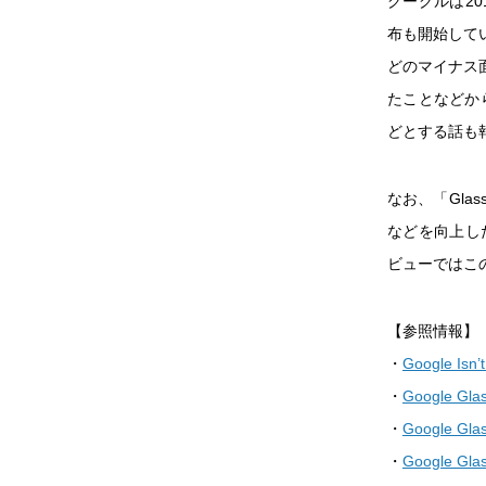
グーグルは20
布も開始して
どのマイナス
たことなどか
どとする話も
なお、「Gl
などを向上し
ビューではこ
【参照情報】
・
Google Isn’
・
Google Glas
・
Google Glass
・
Google Glass