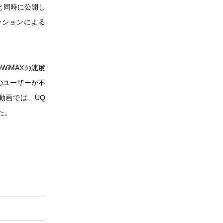
と同時に公開し
ーションによる
WiMAXの速度
器のユーザーが不
動画では、UQ
た。