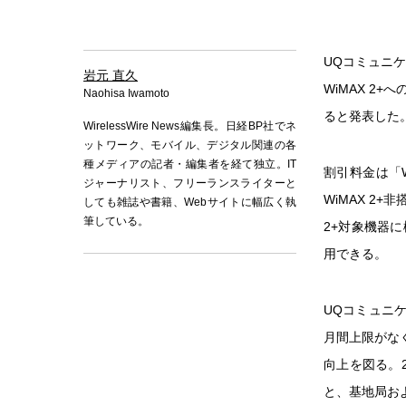
UQコミュニケ
岩元 直久
WiMAX 
Naohisa Iwamoto
ると発表した。
WirelessWire News編集長。日経BP社でネ
ットワーク、モバイル、デジタル関連の各
種メディアの記者・編集者を経て独立。IT
割引料金は「W
ジャーナリスト、フリーランスライターと
WiMAX 2
しても雑誌や書籍、Webサイトに幅広く執
筆している。
2+対象機器に
用できる。
UQコミュニケ
月間上限がな
向上を図る。
と、基地局お