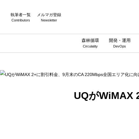
Warning
: Undefined array key 0 in
/home/wwnstyle/wirelesswire.jp/
執筆者一覧
メルマガ登録
Contributors
Newsletter
森林循環
開発・運用
Circulatity
DevOps
UQがWiMAX