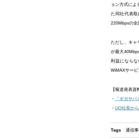
ョン方式によ
た同社代表取
220Mbps
ただし、キャリ
が最大40Mb
利益にならな
WiMAXサー
【報道発表資
・
「ギガヤバ 
・
UQ社長か
Tags
通信事