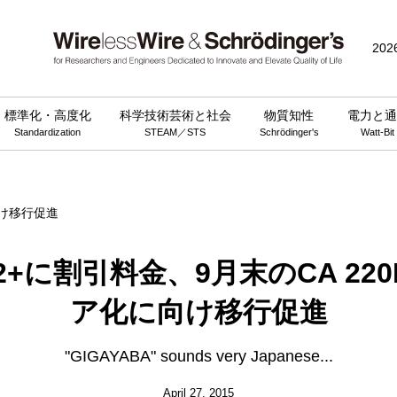
public_html/wp-content/themes/wirelesswire_v3/functions.php
on 
202
標準化・高度化
科学技術芸術と社会
物質知性
電力と通
Standardization
STEAM／STS
Schrödinger's
Watt-Bit
 2+に割引料金、9月末のCA 22
ア化に向け移行促進
"GIGAYABA" sounds very Japanese...
April 27, 2015