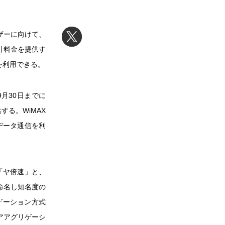
ーザーに向けて、
引料金を提供す
+を利用できる。
9月30日までに
する。WiMAX
速データ通信を利
る「ヤ倍速」と、
命名し知名度の
ゲーション方式
アアグリゲーシ