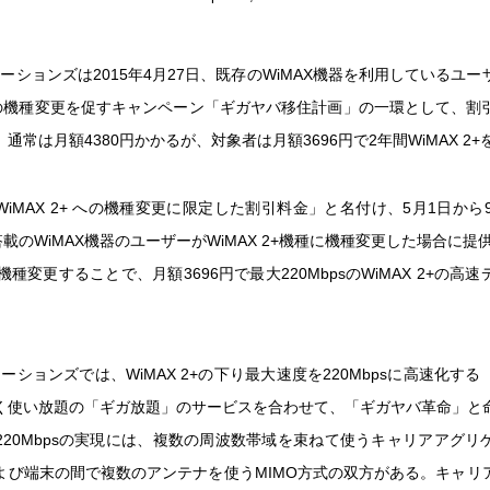
ーションズは2015年4月27日、既存のWiMAX機器を利用しているユ
2+への機種変更を促すキャンペーン「ギガヤバ移住計画」の一環として、割
通常は月額4380円かかるが、対象者は月額3696円で2年間WiMAX 2
iMAX 2+ への機種変更に限定した割引料金」と名付け、5月1日から
+非搭載のWiMAX機器のユーザーがWiMAX 2+機種に機種変更した場合に提供
機種変更することで、月額3696円で最大220MbpsのWiMAX 2+の高
ーションズでは、WiMAX 2+の下り最大速度を220Mbpsに高速化す
く使い放題の「ギガ放題」のサービスを合わせて、「ギガヤバ革命」と
220Mbpsの実現には、複数の周波数帯域を束ねて使うキャリアアグリ
よび端末の間で複数のアンテナを使うMIMO方式の双方がある。キャリ