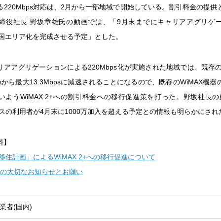
る220Mbps対応は、2月から一部地域で開始している。割引料金の提供
締役社長 野坂章雄氏の動画では、「9月末までにキャリアアグリゲ
の全国エリア化を完成させる予定」とした。
アアグリゲーションによる220Mbps化が実施された地域では、既存の
psから最大13.3Mbpsに減速されることになるので、既存のWiMAX機
いようWiMAX 2+への割引料金への移行促進策を打った。野坂社長の
ビスの利用者が4月末に1000万加入を超える予定との情報も明らかにされ
料】
移住計画」によるWiMAX 2+への移行促進について
らの大切なお知らせとお願い
業者(国内)