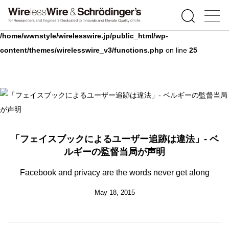
Warning
: Undefined array key 0 in
/home/wwnstyle/wirelesswire.jp/public_html/wp-
content/themes/wirelesswire_v3/functions.php
on line
25
「フェイスブックによるユーザー追跡は違法」- ベ
ルギーの監督当局が声明
Facebook and privacy are the words never get along
May 18, 2015