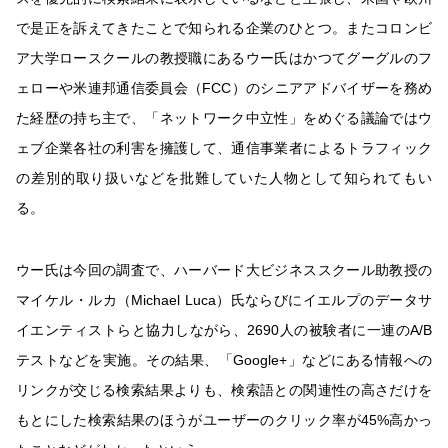
で是正を訴えてきたことで知られる企業のひとつ。またコロンビ
ア大学ロースクールの教授職にあるウー氏はかつてグーグルのフ
ェローや米連邦通信委員会（FCC）のシニアアドバイザーを務め
た経歴の持ち主で、「ネットワーク中立性」をめぐる議論ではウ
ェブ企業各社の利害を擁護して、通信事業者によるトラフィック
の差別的取り扱いなどを批難していた人物として知られてもい
る。
ウー氏は今回の調査で、ハーバード大ビジネススクール助教授の
マイケル・ルカ（Michael Luca）氏ならびにイエルプのデータサ
イエンティストらと協力しながら、2690人の被験者に一連のA/B
テストなどを実施。その結果、「Google+」などにある情報への
リンクが交じる検索結果よりも、検索語との関連性の高さだけを
もとにした検索結果のほうがユーザーのクリック率が45%高かっ