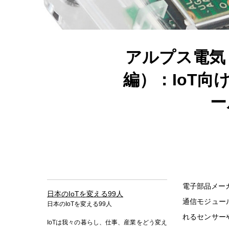
アルプス電気
編）：IoT
ー
電子部品メー
日本のIoTを変える99人
通信モジュー
日本のIoTを変える99人
れるセンサー
IoTは我々の暮らし、仕事、産業をどう変え