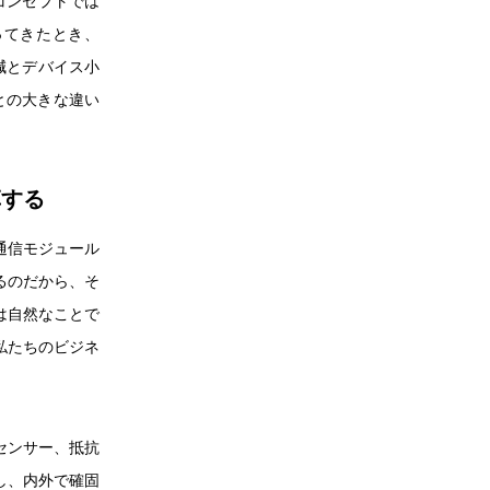
コンセプトでは
ってきたとき、
減とデバイス小
との大きな違い
革する
通信モジュール
るのだから、そ
は自然なことで
私たちのビジネ
センサー、抵抗
し、内外で確固