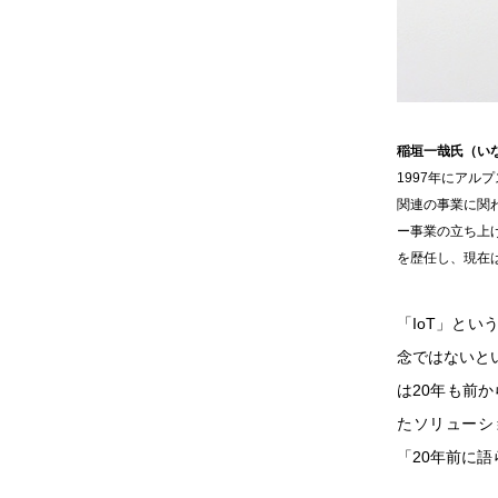
稲垣一哉氏（い
1997年にアル
関連の事業に関わ
ー事業の立ち上
を歴任し、現在
「IoT」と
念ではないと
は20年も前
たソリューシ
「20年前に