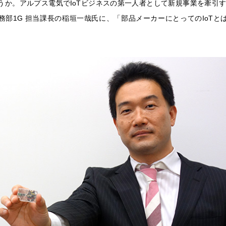
うか。アルプス電気でIoTビジネスの第一人者として新規事業を牽引す
務部1G 担当課長の稲垣一哉氏に、「部品メーカーにとってのIoTと