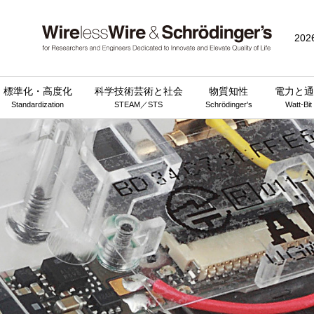
202
標準化・高度化
科学技術芸術と社会
物質知性
電力と通
Standardization
STEAM／STS
Schrödinger's
Watt-Bit