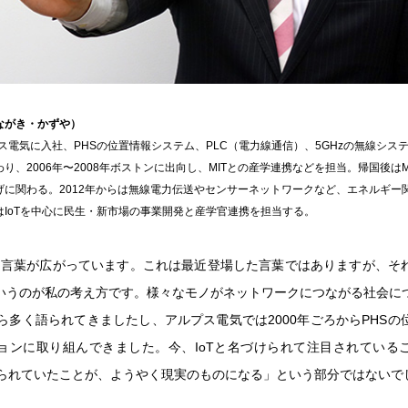
ながき・かずや）
プス電気に入社、PHSの位置情報システム、PLC（電力線通信）、5GHzの無線シス
り、2006年〜2008年ボストンに出向し、MITとの産学連携などを担当。帰国後は
げに関わる。2012年からは無線電力伝送やセンサーネットワークなど、エネルギー
はIoTを中心に民生・新市場の事業開発と産学官連携を担当する。
いう言葉が広がっています。これは最近登場した言葉ではありますが、そ
いうのが私の考え方です。様々なモノがネットワークにつながる社会に
から多く語られてきましたし、アルプス電気では2000年ごろからPHSの
ョンに取り組んできました。今、IoTと名づけられて注目されている
語られていたことが、ようやく現実のものになる」という部分ではないで