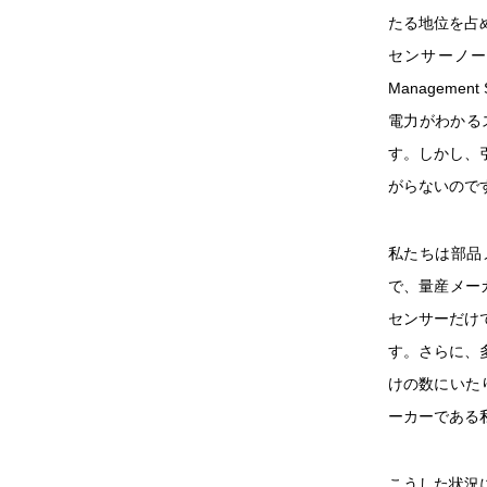
たる地位を占
センサーノー
Managem
電力がわかる
す。しかし、
がらないので
私たちは部品
で、量産メー
センサーだけ
す。さらに、
けの数にいた
ーカーである
こうした状況