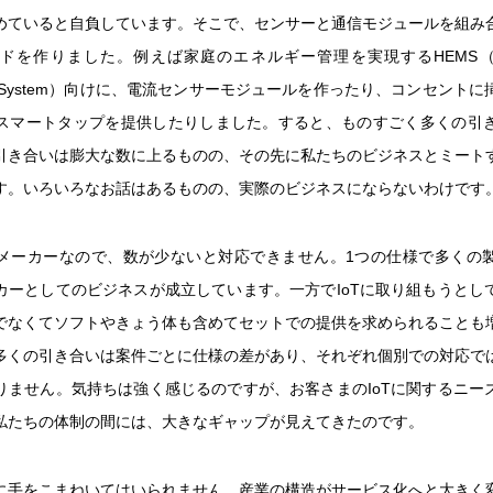
めていると自負しています。そこで、センサーと通信モジュールを組み
ドを作りました。例えば家庭のエネルギー管理を実現するHEMS（Home
ent System）向けに、電流センサーモジュールを作ったり、コンセント
スマートタップを提供したりしました。すると、ものすごく多くの引
引き合いは膨大な数に上るものの、その先に私たちのビジネスとミート
す。いろいろなお話はあるものの、実際のビジネスにならないわけです
メーカーなので、数が少ないと対応できません。1つの仕様で多くの
カーとしてのビジネスが成立しています。一方でIoTに取り組もうとし
でなくてソフトやきょう体も含めてセットでの提供を求められることも
多くの引き合いは案件ごとに仕様の差があり、それぞれ個別での対応で
りません。気持ちは強く感じるのですが、お客さまのIoTに関するニー
私たちの体制の間には、大きなギャップが見えてきたのです。
に手をこまねいてはいられません。産業の構造がサービス化へと大きく