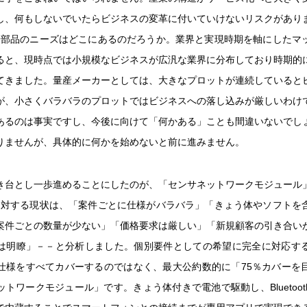
し、何もしないでいたらビジネスの変革に付いていけないリスクがあり
電子部品のニーズはどこにあるのだろうか。業界と実現時期を軸にしたマ
ると、現時点では小規模なビジネスが広汎な業界に分布しており時期的
てきました。量産メーカーとしては、大きなプロットが連続していると
が、小さくバラバラのプロットではビジネスへの落し込みが厳しいわけ
あるのは事実ですし、今後に向けて「何かある」ことも間違いないでし
りませんが、具体的に何かを始めないと前に進みません。
き台とし一歩進めることにしたのが、「センサネットワークモジュール
Tに対する現状は、「案件ごとに仕様がバラバラ」「きょう体やソフトを
案件ごとの数量が少ない」「価格要求は厳しい」「新規顧客の引き合い
は明瞭」－－と分析しました。個別要件としての希望に完全に対応す
仕様をすべてカバーするのではなく、最大公約数的に「75％カバーを
トワークモジュール」です。きょう体付きで電池で駆動し、Bluetooth 