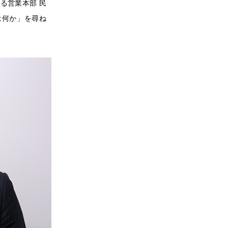
る営業本部 民
は何か」を尋ね