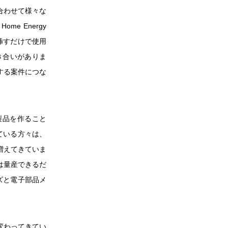
合わせて様々な
 Energy
に挿すだけで使用
き合いがありま
する案件につな
。
製品を作ること
ている方々は、
増えてきていま
は量産できるだ
ズと電子部品メ
変わってきてい