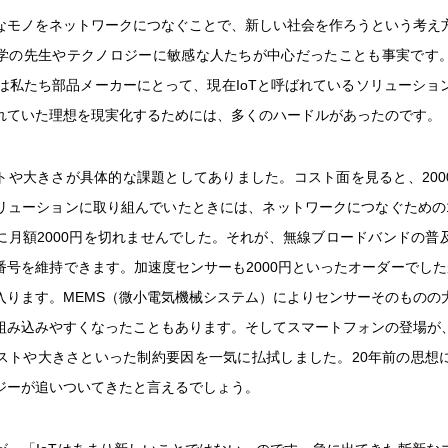
なモノをネットワークにつなぐことで、新しい社会を作ろうという考え
学の先生やテクノロジーに敏感な人たちが中心だったことも事実です
には私たち部品メーカーにとって、現在IoTと呼ばれているソリューショ
れていた理想を現実化するためには、多くのハードルがあったのです。
トや大きさが具体的な課題としてありました。コスト面を見ると、2000
リューションに取り組んでいたときには、ネットワークにつなぐための
に月額2000円を切れませんでした。それが、無線ブロードバンドの普
番号を維持できます。加速度センサーも2000円といったオーダーでした
入ります。MEMS（微小電気機械システム）によりセンサーそのものの
組み込みやすくなったこともあります。そしてスマートフォンの登場が
ストや大きさといった制約要因を一気に払拭しました。20年前の思想
ジーが追いついてきたと言えるでしょう。