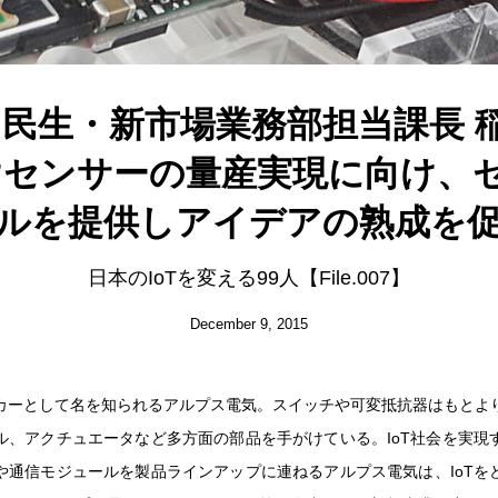
 民生・新市場業務部担当課長 
向けセンサーの量産実現に向け、
ルを提供しアイデアの熟成を
日本のIoTを変える99人【File.007】
December 9, 2015
カーとして名を知られるアルプス電気。スイッチや可変抵抗器はもとよ
ル、アクチュエータなど多方面の部品を手がけている。IoT社会を実現
や通信モジュールを製品ラインアップに連ねるアルプス電気は、IoTを