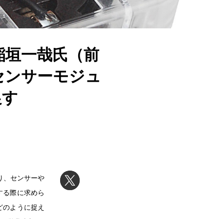
稲垣一哉氏（前
センサーモジュ
促す
り、センサーや
する際に求めら
どのように捉え