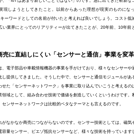
が、「IoTはあまり新しいことではない」のです。急に出てきた斬新な
実現しようとしてきたこと。以前からあった理想が現実のものにな
いうキーワードとしての名前が付いたと考えれば良いでしょう。コスト低
広い業界にとってのリアリティーが出てきたことが、20年前、10年前
商売に直結しにくい「センサーと通信」事業を変
は、電子部品や車載情報機器の事業を手がけており、様々なセンサーや
化し提供してきました。そうした中で、センサーと通信モジュールがあ
わせた「センサーネットワーク」を事業に取り込んでいこうと考えるの
業領域として、組み合わせ技術で価値を創造していくというわけです。
、センサーネットワークは比較的ベタなテーマとも言えるのです。
れがなかなか商売につながらないのです。センサー技術としては、磁気
電容量センサー、ピエゾ抵抗センサーなど、様々な技術を持っています