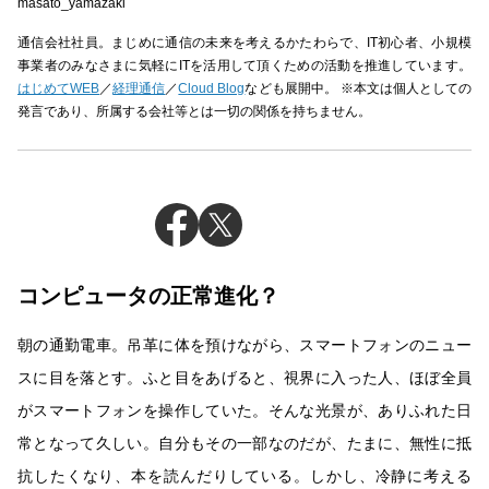
masato_yamazaki
通信会社社員。まじめに通信の未来を考えるかたわらで、IT初心者、小規模
事業者のみなさまに気軽にITを活用して頂くための活動を推進しています。
はじめてWEB
／
経理通信
／
Cloud Blog
なども展開中。 ※本文は個人としての
発言であり、所属する会社等とは一切の関係を持ちません。
コンピュータの正常進化？
朝の通勤電車。吊革に体を預けながら、スマートフォンのニュー
スに目を落とす。ふと目をあげると、視界に入った人、ほぼ全員
がスマートフォンを操作していた。そんな光景が、ありふれた日
常となって久しい。自分もその一部なのだが、たまに、無性に抵
抗したくなり、本を読んだりしている。しかし、冷静に考える