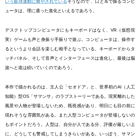
いう眼球運動に費やされている
そうなので 、口と耳で操るコンピ
ュータは、理に適った進化といえるであろう。
デスクトップコンピュータにもキーボードはなく、VR（仮想現
実）ゲームも声と身振り手振りで遊ぶ。コンピュータは、操作す
るというより会話を楽しむ相手となっている。キーボードからタ
ッチパネル、そして音声とインターフェースは進化し、最後は脳
波へと道は続いていくのであろう。
本作で描かれるのは、主人公「セオドア」と、世界初のAI（人工
知能）型OS「サマンサ」のラブストーリーである。現実離れした
風景や人物が登場しないため、既視感があり、明日にも目の前に
現れそうな雰囲気がある。また人型コンピュータが登場しないの
もポイントだろう。人型は、自分が人である分、評価が厳しい上
に、どうしても警戒してしまうきらいがある。いっぽう、サマン