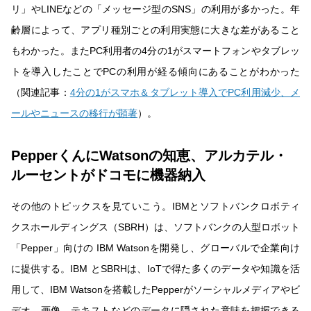
リ」やLINEなどの「メッセージ型のSNS」の利用が多かった。年
齢層によって、アプリ種別ごとの利用実態に大きな差があること
もわかった。またPC利用者の4分の1がスマートフォンやタブレッ
トを導入したことでPCの利用が経る傾向にあることがわかった
（関連記事：
4分の1がスマホ＆タブレット導入でPC利用減少、メ
ールやニュースの移行が顕著
）。
PepperくんにWatsonの知恵、アルカテル・
ルーセントがドコモに機器納入
その他のトピックスを見ていこう。IBMとソフトバンクロボティ
クスホールディングス（SBRH）は、ソフトバンクの人型ロボット
「Pepper」向けの IBM Watsonを開発し、グローバルで企業向け
に提供する。IBM とSBRHは、IoTで得た多くのデータや知識を活
用して、IBM Watsonを搭載したPepperがソーシャルメディアやビ
デオ、画像、テキストなどのデータに隠された意味を把握できる