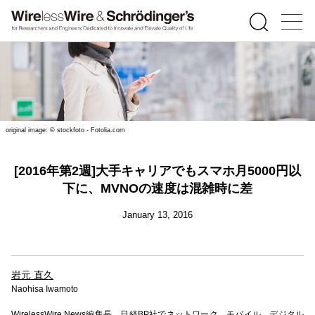
original image: © stockfoto - Fotolia.com
[2016年第2週]大手キャリアでもスマホ月5000円以
下に、MVNOの速度は混雑時に差
January 13, 2016
岩元 直久
Naohisa Iwamoto
WirelessWire News編集長。日経BP社でネットワーク、モバイル、デジタル