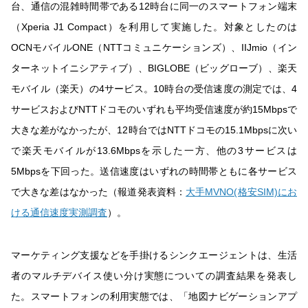
台、通信の混雑時間帯である12時台に同一のスマートフォン端末
（Xperia J1 Compact）を利用して実施した。対象としたのは
OCNモバイルONE（NTTコミュニケーションズ）、IIJmio（イン
ターネットイニシアティブ）、BIGLOBE（ビッグローブ）、楽天
モバイル（楽天）の4サービス。10時台の受信速度の測定では、4
サービスおよびNTTドコモのいずれも平均受信速度が約15Mbpsで
大きな差がなかったが、12時台ではNTTドコモの15.1Mbpsに次い
で楽天モバイルが13.6Mbpsを示した一方、他の3サービスは
5Mbpsを下回った。送信速度はいずれの時間帯ともに各サービス
で大きな差はなかった（報道発表資料：
大手MVNO(格安SIM)にお
ける通信速度実測調査
）。
マーケティング支援などを手掛けるシンクエージェントは、生活
者のマルチデバイス使い分け実態についての調査結果を発表し
た。スマートフォンの利用実態では、「地図ナビゲーションアプ