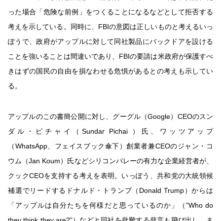
った場合「危険な前例」をつくることになるなどとして拒否する
考えを示している。同時に、FBIの意図は正しいものと考えるいっ
ぽうで、政府がアップルに対して同社製品にバックドアを設ける
ことを強いることは間違いであり、FBIの要請は米政府が保護すべ
きはずの国民の自由を損なわせる危惧があるとの考えも示してい
る。
アップルのこの書簡公開に対し、グーグル（Google）CEOのスン
ダル・ピチャイ（Sundar Pichai ）氏、ワッツアップ
（WhatsApp、フェイスブック傘下）創業者兼CEOのジャン・コ
ウム（Jan Koum）氏などシリコンバレーの有力な企業経営者が、
クックCEOを支持する考えを表明。いっぽう、共和党の大統領候
補選でリードするドナルド・トランプ（Donald Trump）からは
「アップルは自分たちを何様だと思っているのか」（”Who do
they think they are?”）などと同社を批難する発言も飛び出し、ま