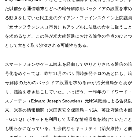
た以前から通信端末などへの暗号解除用バックドアの設置を求め
る動きをしていた民主党のダイアン・ファインスタイン上院議員
（元サンフランシスコ市長）もアップルに法廷の命令に従うこと
を求めるなど、この件が米大統領選における論争の争点のひとつ
として大きく取り沙汰される可能性もある。
スマートフォンやゲーム端末を経由してやりとりされる通信の暗
号化をめぐっては、昨年11月のパリ同時多発テロのあとにも、暗
号解除のためのバックドア設置を求める声が治安当局からあが
り、議論を巻き起こしていた。いっぽう、一昨年のエドワード・
スノーデン（Edward Joseph Snowden）元NSA職員による告発以
来、米英の情報機関（米国家安全保障局＝NSA、英政府通信本部
＝GCHQ）がネットを利用して広汎な情報収集を続けていたこと
も明らかになっている。社会的なセキュリティ（治安維持）と個