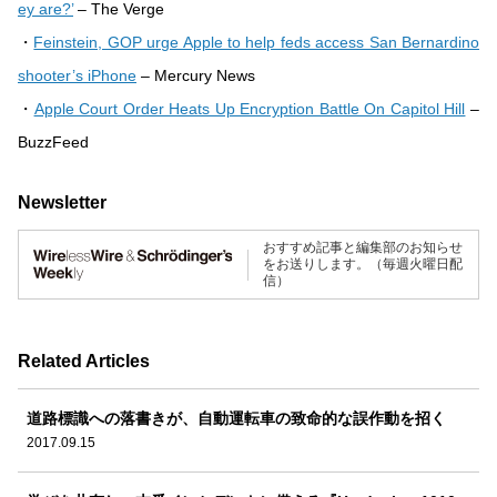
ey are?’
– The Verge
・
Feinstein, GOP urge Apple to help feds access San Bernardino
shooter’s iPhone
– Mercury News
・
Apple Court Order Heats Up Encryption Battle On Capitol Hill
–
BuzzFeed
Newsletter
おすすめ記事と編集部のお知らせ
をお送りします。（毎週火曜日配
信）
Related Articles
道路標識への落書きが、自動運転車の致命的な誤作動を招く
2017.09.15