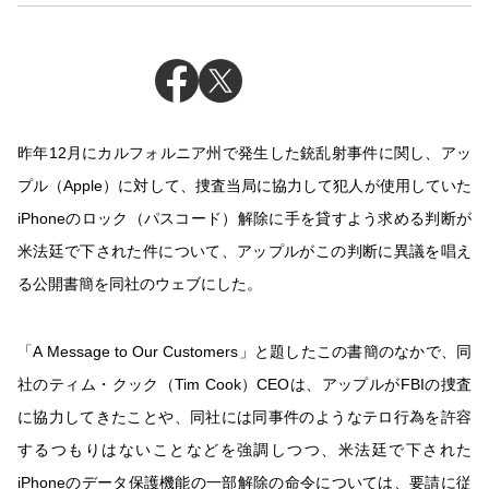
昨年12月にカルフォルニア州で発生した銃乱射事件に関し、アッ
プル（Apple）に対して、捜査当局に協力して犯人が使用していた
iPhoneのロック（パスコード）解除に手を貸すよう求める判断が
米法廷で下された件について、アップルがこの判断に異議を唱え
る公開書簡を同社のウェブにした。
「A Message to Our Customers」と題したこの書簡のなかで、同
社のティム・クック（Tim Cook）CEOは、アップルがFBIの捜査
に協力してきたことや、同社には同事件のようなテロ行為を許容
するつもりはないことなどを強調しつつ、米法廷で下された
iPhoneのデータ保護機能の一部解除の命令については、要請に従