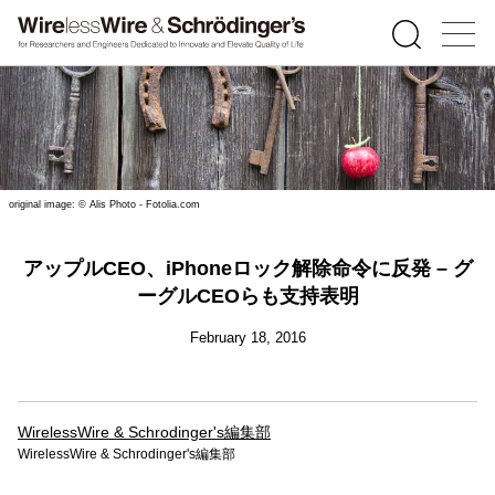
original image: © Alis Photo - Fotolia.com
アップルCEO、iPhoneロック解除命令に反発 – グ
ーグルCEOらも支持表明
February 18, 2016
WirelessWire & Schrodinger's編集部
WirelessWire & Schrodinger's編集部