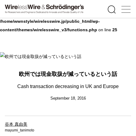
Warning
: Undefined array key 0 in
/home/wwnstyle/wirelesswire.jp/public_html/wp-
content/themes/wirelesswire_v3/functions.php
on line
25
欧州では現金取扱が減っているという話
Cash transaction decreasing in UK and Europe
September 18, 2016
谷本 真由美
mayumi_tanimoto