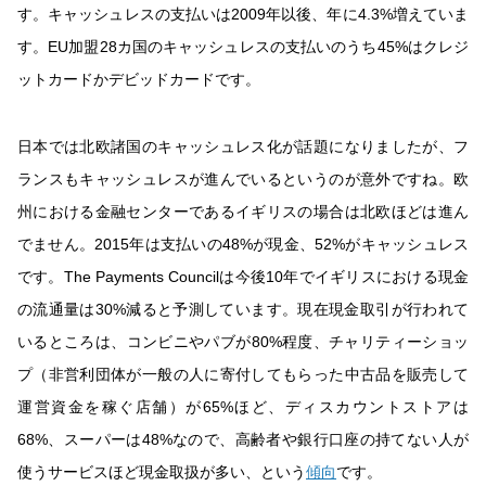
す。キャッシュレスの支払いは2009年以後、年に4.3%増えていま
す。EU加盟28カ国のキャッシュレスの支払いのうち45%はクレジ
ットカードかデビッドカードです。
日本では北欧諸国のキャッシュレス化が話題になりましたが、フ
ランスもキャッシュレスが進んでいるというのが意外ですね。欧
州における金融センターであるイギリスの場合は北欧ほどは進ん
でません。2015年は支払いの48%が現金、52%がキャッシュレス
です。The Payments Councilは今後10年でイギリスにおける現金
の流通量は30%減ると予測しています。現在現金取引が行われて
いるところは、コンビニやパブが80%程度、チャリティーショッ
プ（非営利団体が一般の人に寄付してもらった中古品を販売して
運営資金を稼ぐ店舗）が65%ほど、ディスカウントストアは
68%、スーパーは48%なので、高齢者や銀行口座の持てない人が
使うサービスほど現金取扱が多い、という
傾向
です。