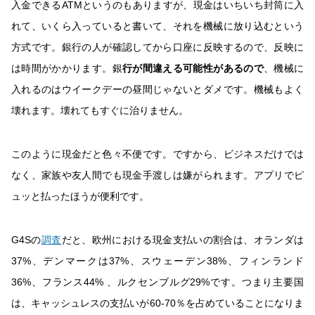
入金できるATMというのもありますが、現金はいちいち封筒に入
れて、いくら入っていると書いて、それを機械に放り込むという
方式です。銀行の人が確認してから口座に反映するので、反映に
は時間がかかります。銀
行が間違える可能性があるので
、機械に
入れるのはウイークデーの昼間じゃないとダメです。機械もよく
壊れます。壊れてもすぐに治りません。
このように現金だと色々不便です。ですから、ビジネスだけでは
なく、家族や友人間でも現金手渡しは嫌がられます。アプリでピ
ュッと払ったほうが便利です。
G4Sの
調査
だと、欧州における現金支払いの割合は、オランダは
37%、デンマークは37%、スウェーデン38%、フィンランド
36%、フランス44% 、ルクセンブルグ29%です。つまり主要国
は、キャッシュレスの支払いが60-70％を占めていることになりま