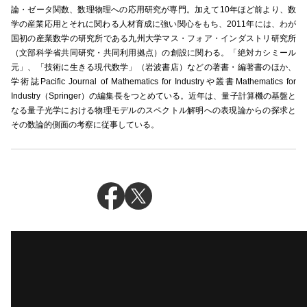
論・ゼータ関数、数理物理への応用研究が専門。加えて10年ほど前より、数
学の産業応用とそれに関わる人材育成に強い関心をもち、2011年には、わが
国初の産業数学の研究所である九州大学マス・フォア・インダストリ研究所
（文部科学省共同研究・共同利用拠点）の創設に関わる。「絶対カシミール
元」、「技術に生きる現代数学」（岩波書店）などの著書・編著書のほか、
学術誌Pacific Journal of Mathematics for Industryや叢書Mathematics for
Industry（Springer）の編集長をつとめている。近年は、量子計算機の基盤と
なる量子光学における物理モデルのスペクトル解明への表現論からの探求と
その数論的側面の考察に従事している。