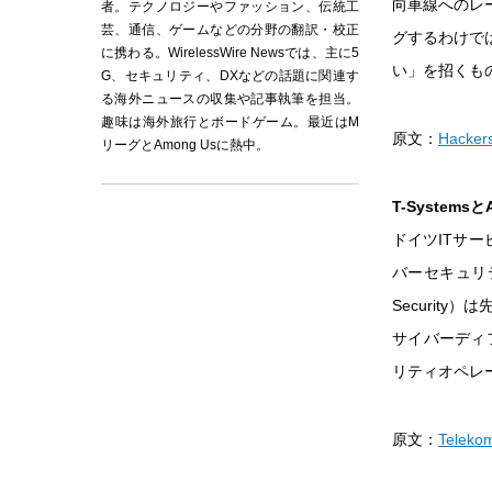
向車線へのレ
者。テクノロジーやファッション、伝統工
芸、通信、ゲームなどの分野の翻訳・校正
グするわけで
に携わる。WirelessWire Newsでは、主に5
い」を招くも
G、セキュリティ、DXなどの話題に関連す
る海外ニュースの収集や記事執筆を担当。
趣味は海外旅行とボードゲーム。最近はM
原文：
Hackers
リーグとAmong Usに熱中。
T-System
ドイツITサー
バーセキュリテ
Security）
サイバーディ
リティオペレ
原文：
Telekom 