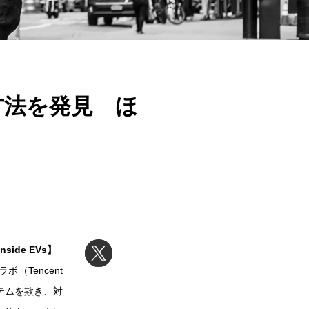
く方法を発見 ほ
ide EVs】
Tencent
システムを欺き、対