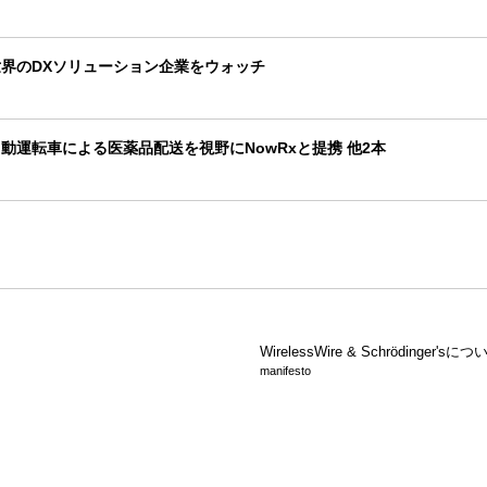
界のDXソリューション企業をウォッチ
動運転車による医薬品配送を視野にNowRxと提携 他2本
WirelessWire &
Schrödinger'sにつ
manifesto