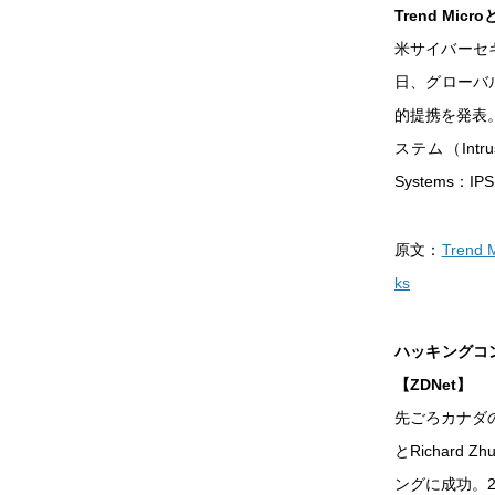
Trend Mi
米サイバーセキ
日、グローバル
的提携を発表
ステム（Intru
Systems
原文：
Trend M
ks
ハッキングコ
【ZDNet】
先ごろカナダの
とRichard
ングに成功。