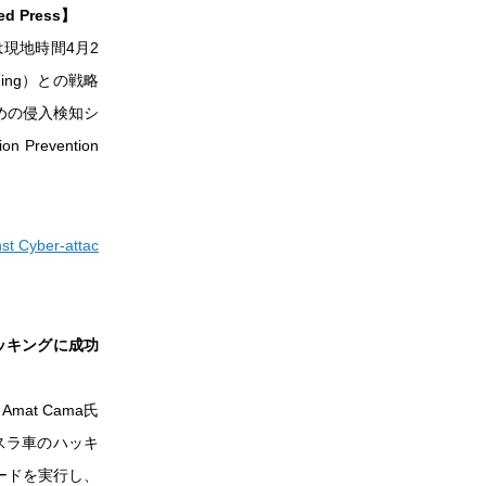
 Press】
は現地時間4月2
ing）との戦略
めの侵入検知シ
Prevention
nst Cyber-attac
ッキングに成功
at Cama氏
がテスラ車のハッキ
ードを実行し、