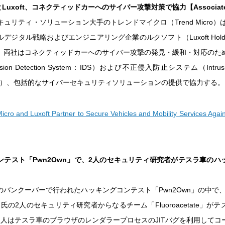
croとLuxoft、コネクティッドカーへのサイバー攻撃対策で協力【Associated
ュリティ・ソリューション大手のトレンドマイクロ（Trend Micro）
デジタル戦略およびエンジニアリング企業のルクソフト（Luxoft Hold
。両社はコネクティッドカーへのサイバー攻撃の発見・緩和・対応のた
sion Detection System：IDS）および不正侵入防止システム（Intrusion 
：IPS）、包括的なサイバーセキュリティソリューションの提供で協力する。
icro and Luxoft Partner to Secure Vehicles and Mobility Services Agai
ンテスト「Pwn2Own」で、2人のセキュリティ研究者がテスラ車のハ
バンクーバーで行われたハッキングコンテスト「Pwn2Own」の中で、Am
 Zhu氏の2人のセキュリティ研究者からなるチーム「Fluoroacetate」
2人はテスラ車のブラウザのレンダラープロセスのJITバグを利用してコ