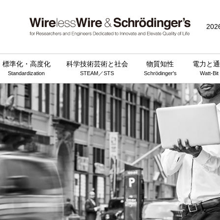
202
標準化・高度化
科学技術芸術と社会
物質知性
電力と通
Standardization
STEAM／STS
Schrödinger's
Watt-Bit