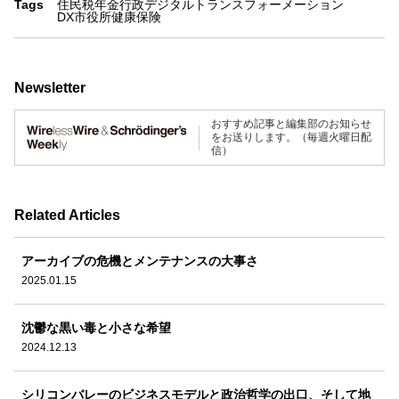
Tags
住民税
年金
行政
デジタルトランスフォーメーション
DX
市役所
健康保険
Newsletter
おすすめ記事と編集部のお知らせ
をお送りします。（毎週火曜日配
信）
Related Articles
アーカイブの危機とメンテナンスの大事さ
2025.01.15
沈鬱な黒い毒と小さな希望
2024.12.13
シリコンバレーのビジネスモデルと政治哲学の出口、そして地