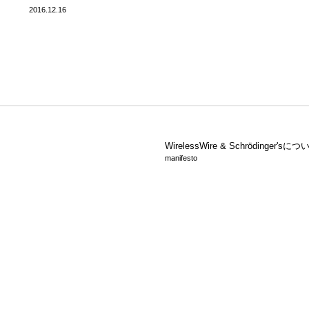
2016.12.16
WirelessWire &
Schrödinger'sにつ
manifesto