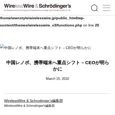
Warning
: Undefined array key 0 in
/home/wwnstyle/wirelesswire.jp/public_html/wp-
content/themes/wirelesswire_v3/functions.php
on line
25
中国レノボ、携帯端末へ重点シフト – CEOが明ら
かに
March 15, 2010
WirelessWire & Schrodinger's編集部
WirelessWire & Schrodinger's編集部