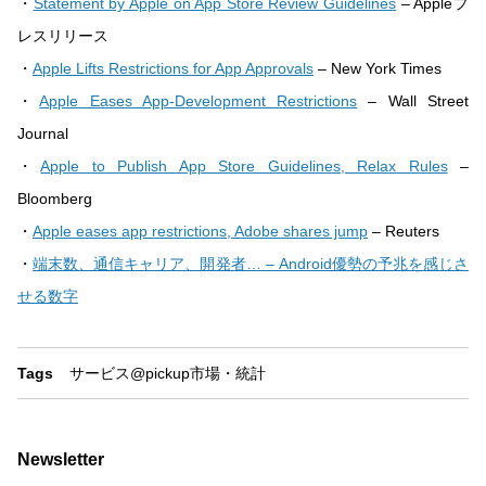
・
Statement by Apple on App Store Review Guidelines
– Appleプ
レスリリース
・
Apple Lifts Restrictions for App Approvals
– New York Times
・
Apple Eases App-Development Restrictions
– Wall Street
Journal
・
Apple to Publish App Store Guidelines, Relax Rules
–
Bloomberg
・
Apple eases app restrictions, Adobe shares jump
– Reuters
・
端末数、通信キャリア、開発者… – Android優勢の予兆を感じさ
せる数字
Tags
サービス
@pickup
市場・統計
Newsletter