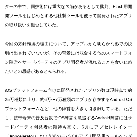
ターの中で、同技術には重大な欠陥があるとして批判、Flash用開
発ツールをはじめとする他社製ツールを使って開発されたアプリ
の取り扱いを拒否していた。
今回の方針転換の理由について、アップルから明らかな形での説
明は出されていないが、その背景には競合する他のスマートフォ
ン陣営へサードバーティのアプリ開発者が流れることを食い止め
たいとの思惑があるとみられる。
iOSプラットフォーム向けに開発されたアプリの数は現時点で約
25万種類に上り、約6万〜7万種類のアプリが存在するAndroid OS
プラットフォームなど、他の陣営を大きく引き離している。ただ
し、携帯端末の普及台数でiOS陣営を急追するAndroid陣営にはサ
ードバーティ開発者の期待も高く、6月にアプセレレイター
（Appcelerator）という米のモバイルアプリ開発用ツールベンダ