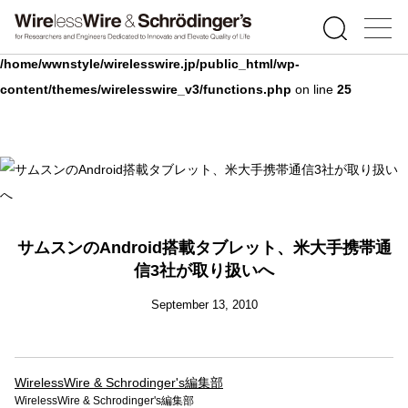
Warning
: Undefined array key 0 in
/home/wwnstyle/wirelesswire.jp/public_html/wp-
content/themes/wirelesswire_v3/functions.php
on line
25
サムスンのAndroid搭載タブレット、米大手携帯通
信3社が取り扱いへ
September 13, 2010
WirelessWire & Schrodinger's編集部
WirelessWire & Schrodinger's編集部