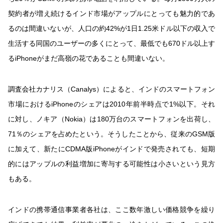
契約者が増え続けるインド市場がアップルにとっても魅力的であ
るのは間違いないが、人口の約42%が1日1.25米ドル以下の収入で
生活する同国のユーザーの多くにとって、最低でも670ドル以上す
るiPhoneがまだ高嶺の花であることも間違いない。
調査会社カナリス（Canalys）によると、インドのスマートフォン
市場におけるiPhoneのシェアは2010年前半時点で1%以下。それ
に対し、ノキア（Nokia）は180万台のスマートフォンを出荷し、
71％のシェアを占めたという。そうしたことから、従来のGSM版
に加えて、新たにCDMA版iPhoneがインドで発売されても、短期
的にはアップルの利益増加に寄与する可能性は小さいという見方
もある。
インドの携帯通信事業者各社は、ここ数年激しい価格競争を繰り