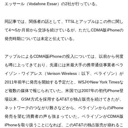
エッサール（Vodafone Essar）の2社が行っている。
同記事では、関係者の話として、TTSLとアップルはこの件に関し
て4〜5か月前から交渉を続けているが、ただしCDMA版iPhoneの
発売時期については未定と伝えている。
アップルによるCDMA版iPhoneの投入については、以前から何度
も噂に上ってきており、先週には米最大手の携帯通信事業者ベラ
イゾン・ワイアレス（Verison Wireless：以下、ベライゾン）が
2011年前半に発売を開始する予定だと、WSJやNew York Timesな
ど複数の媒体で報じられていた。米国では2007年の初代iPhone登
場以来、GSM方式を採用するAT&Tが独占販売を続けてきたが、
ネットワークのつながり難さなどから、ベライゾンからのiPhone
発売を望む消費者の声も強まっていた。ベライゾンがCDMA版
iPhoneを取り扱うことになれば、このAT&Tの独占販売が崩れるこ