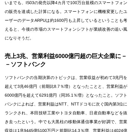
いまでも、IS03の発売以降4カ月で100万台規模のスマートフォン
の販売を達成した計算になる。スマートフォンに機種変更したユ
ーザーのデータARPUは約1600円も上昇しているということも考
えると、今後の市場のスマートフォンシフトが業績改善の追い風
になりそうだ。
売上3兆、営業利益6000億円超の巨大企業に－
－ソフトバンク
ソフトバンクの当期決算のトピックは、営業収益が初めて3兆円を
超えて3兆46億円（前期比8.7％増）となったことと、営業利益が
6000億円を超えて6291億円（同35.1％増）となったこと。ソフト
バンクによれば、営業利益はNTT、NTTドコモに次ぐ国内第3位に
ランクされ、本田技研工業やトヨタ自動車、日産自動車などを抜
き去ったという。中でも大黒柱の移動体通信事業が好調で、営業
収益は1兆9445億5100万円と前期比14.3％増、営業利益は4024億