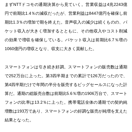
まずNTTドコモの通期決算から見ていく。営業収益は4兆2243億
円で前期比1.4％の減収だったが、営業利益は8447億円を確保し前
期比1.3％の増加で期を終えた。音声収入の減少は続くものの、パ
ケット収入が大きく増加するとともに、その他収入やコスト削減
の効果で増収を確保している。パケット収入は前期比6.7％増の
1060億円の増収となり、収支に大きく貢献した。
スマートフォンは引き続き好調。スマートフォンの販売数は通期
で252万台に上った。第3四半期までの累計で126万だったので、
第4四半期だけで年間の半分を販売するビッグセールスになった計
算だ。通期の総販売台数は前期比5.6％増の1906万台で、スマート
フォンの比率は13.2％に上った。携帯電話全体の通期での契約純
増数は193万であり、スマートフォンの好調な販売が純増を支えた
結果となった。