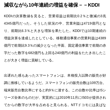
減収ながら10年連続の増益を確保－－KDDI
KDDIの決算数値を見ると、営業収益は前期比0.2％と微減の3兆
4345億円だった。そうした状況の中、営業利益は4719億円とな
り、前期比6.3％と大きな増加を果たした。KDDIでは10期連続の
増益決算を達成したとしている。移動通信事業の営業利益は4389
億円で前期比9.3％の減少となった半面、固定通信事業で前期の赤
字だった数字を682億円も上回る240億円の利益をたたき出したこ
とが大きく増益に貢献している。
出遅れた感もあったスマートフォンは、本格投入以降の販売が好
調に推移しているようだ。スマートフォンの販売台数は109万台。
端末販売台数比率にすると約9％に達する。この台数や比率はISシ
リーズ全体のものだが、実質的には2010年11月にIS03が提供され
てからの数字が大半を占めると見られる。NTTドコモには及ばな