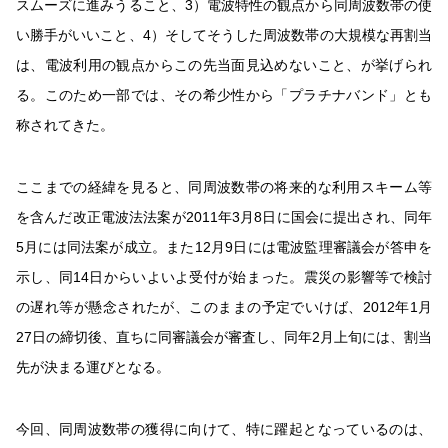
スムーズに進みうること、3）電波特性の観点から同周波数帯の使
い勝手がいいこと、4）そしてそうした周波数帯の大規模な再割当
は、電波利用の観点からこの先当面見込めないこと、が挙げられ
る。このため一部では、その希少性から「プラチナバンド」とも
称されてきた。
ここまでの経緯を見ると、同周波数帯の将来的な利用スキーム等
を含んだ改正電波法法案が2011年3月8日に国会に提出され、同年
5月には同法案が成立。また12月9日には電波監理審議会が答申を
示し、同14日からいよいよ受付が始まった。震災の影響等で検討
の遅れ等が懸念されたが、このままの予定でいけば、2012年1月
27日の締切後、直ちに同審議会が審査し、同年2月上旬には、割当
先が決まる運びとなる。
今回、同周波数帯の獲得に向けて、特に躍起となっているのは、