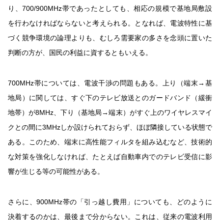
り、700/900MHz帯であったとしても、相応の規模で基地局敷設
を行わなければならないと考えられる。となれば、電波特性に基
づく競争環境の論理よりも、むしろ需要家の多さを念頭に置いた
判断の方が、国民の利益に資するともいえる。
700MHz帯については、電波干渉の問題もある。上り（端末→基
地局）に関しては、すぐ下のテレビ放送とのガードバンド（緩衝
地帯）が8MHz、下り（基地局→端末）がすぐ上のワイヤレスマイ
クとの間に3MHzしか設けられておらず、ほぼ隣接している状態で
ある。このため、端末に高性能フィルタを組み込むなど、技術的
な対策を強化しなければ、たとえば自動車内でのテレビ受信に影
響が生じる等の可能性がある。
さらに、900MHz帯の「引っ越し費用」についても、どのように
決着するのかは、最後まで分からない。これは、従来の電波利用