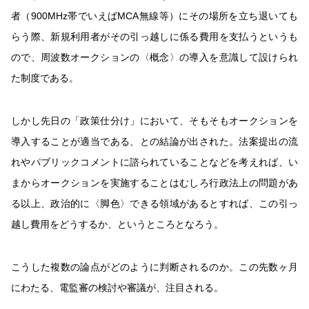
者（900MHz帯でいえばMCA無線等）にその場所を立ち退いても
らう際、新規利用者がその引っ越しに係る費用を支払うというも
ので、周波数オークションの〈概念〉の導入を意識して設けられ
た制度である。
しかし先日の「政策仕分け」において、そもそもオークションを
導入することが適当である、との結論が出された。法案提出の流
れやパブリックコメントに諮られていることなどを考えれば、い
まからオークションを実施することはむしろ行政法上の問題があ
る以上、政治的に〈脚色〉できる領域があるとすれば、この引っ
越し費用をどうするか、というところとなろう。
こうした複数の論点がどのように判断されるのか。この先数ヶ月
にわたる、電監審の検討や審議が、注目される。