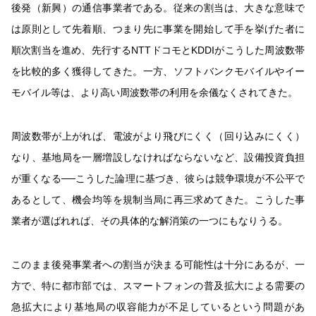
後発（新興）の通信事業者である。従来の割当は、大きな意味で
は原則として先着順、つまり先に事業を開始して手を挙げた者に
順次割当を進め、先行するNTTドコモとKDDIがこうした周波数帯
を比較的多く獲得してきた。一方、ソフトバンクモバイルやイー
モバイル等は、より高い周波数帯の利用を余儀なくされてきた。
周波数帯が上がれば、電波がより飛びにくく（回り込みにくく）
なり、基地局を一層増設しなければならないなど、設備投資負担
が重くなる──こうした論理に基づき、彼らは競争環境が不公平で
あるとして、機会均等を規制当局に再三求めてきた。こうした事
業者が選ばれれば、その具体的な解消策の一つにもなりうる。
このまま後発事業者への割当が決まる可能性は十分にあるが、一
方で、特に都市部では、スマートフォンの普及拡大による需要の
急拡大により基地局の収容能力が不足しているという問題があ