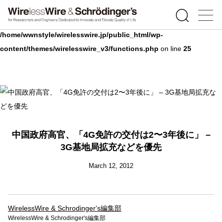
Warning
: Undefined array key 0 in
/home/wwnstyle/wirelesswire.jp/public_html/wp-
content/themes/wirelesswire_v3/functions.php
on line
25
中国政府高官、「4G免許の交付は2〜3年後に」 –
3G基地局拡充などを優先
March 12, 2012
WirelessWire & Schrodinger's編集部
WirelessWire & Schrodinger's編集部