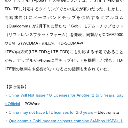
ルとアップル（Apple）との契約については、これまでiPhoneが
TD-LTEに対応するタイミングでとの見方が有力だった。しかし、
同端末向けにベースバンドチップを供給するクアルコム
（Qualcomm）が2月下旬に新たな「Gobi」モデム・チップセット
（リファレンスプラットフォーム）を発表。同製品がCDMA2000
やUMTS (WCDMA）のほか、TD-SCDMAや
LTEの両方式(LTE-FDDとLTE-TDD)にも対応する予定であること
から、アップルがiPhoneに同チップセットを採用した場合、TD-
LTE網の展開を末必要がなくなるとの指摘も出されていた。
【参照情報】
・
China Will Not Issue 4G Licenses for Another 2 to 3 Years, Say
s Official
– PCWorld
・
China may not have LTE licenses for 2-3 years
– Electronista
・
Qualcomm’s Gobi modem chipsets combine 84Mbps HSPA+, L