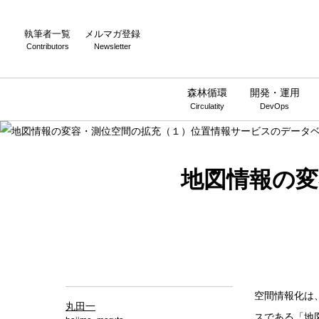
執筆者一覧
メルマガ登録
Contributors
Newsletter
森林循環
開発・運用
Circulatity
DevOps
地図情報の変
空間情報化は
丸田一
スである「地