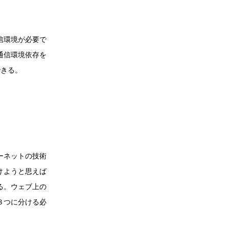
信環境が必要で
通信環境依存を
できる。
ーネットの技術
けようと思えば
る。ウェブ上の
３つに分ける必