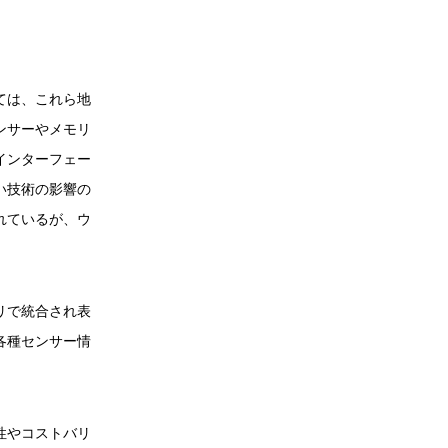
ては、これら地
ンサーやメモリ
インターフェー
い技術の影響の
れているが、ウ
リで統合され表
各種センサー情
性やコストバリ