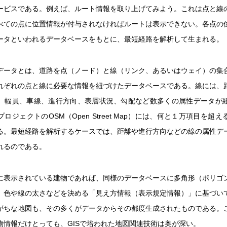
ービスである。例えば、ルート情報を取り上げてみよう。これは点と線
べての点に位置情報が付与されなければルートは表示できない。各点の
ータといわれるデータベースをもとに、最短経路を解析して生まれる。
データとは、道路を点（ノード）と線（リンク、あるいはウェイ）の集
れぞれの点と線に必要な情報を紐づけたデータベースである。線には、
、幅員、車線、進行方向、表層状況、勾配など数多くの属性データが
ロジェクトのOSM（Open Street Map）には、何と１万項目を超
る。最短経路を解析するケースでは、距離や進行方向などの線の属性デ
れるのである。
に表示されている建物であれば、同様のデータベースに多角形（ポリゴ
、色や線の太さなどを決める「見え方情報（表示規定情報）」に基づい
がちな地図も、その多くがデータからその都度生成されたものである。
物情報だけとっても、GISで培われた地図関連技術は奥が深い。