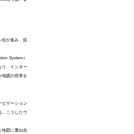
ル化が進み、拡
n System）
なり、インター
が地図の世界を
ナビゲーション
る。こうしたウ
を地図に重ね合