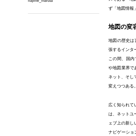
hajime_maruta
ず「地図情報
地図の変
地図の歴史は
張するインタ
この間、国内でこ
や地図業界で
ネット、そし
変えつつある
広く知られて
は、ネットユ
ェブ上の新し
ナビゲーショ