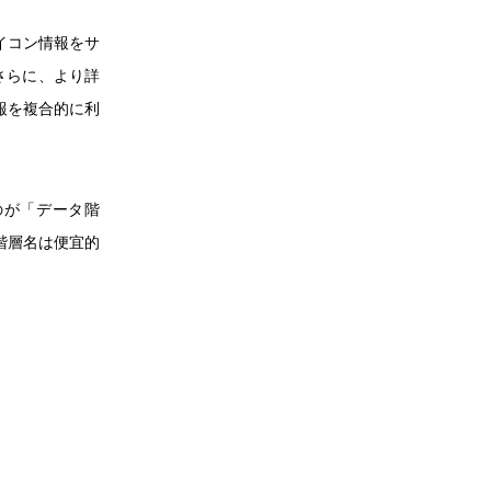
イコン情報をサ
さらに、より詳
報を複合的に利
のが「データ階
階層名は便宜的