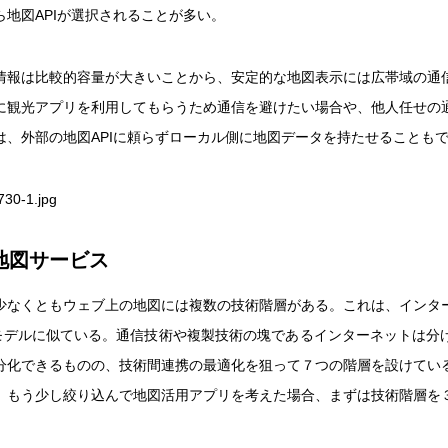
ら地図APIが選択されることが多い。
情報は比較的容量が大きいことから、安定的な地図表示には広帯域の通
に観光アプリを利用してもらうため通信を避けたい場合や、他人任せの
は、外部の地図APIに頼らずローカル側に地図データを持たせることも
地図サービス
少なくともウェブ上の地図には複数の技術階層がある。これは、インタ
照モデルに似ている。通信技術や複製技術の塊であるインターネットは分
分化できるものの、技術間連携の最適化を狙って７つの階層を設けてい
、もう少し絞り込んで地図活用アプリを考えた場合、まずは技術階層を