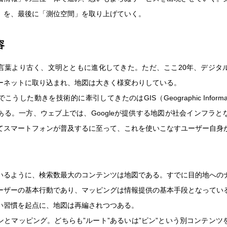
」を、最後に「測位空間」を取り上げていく。
容
言葉より古く、文明とともに進化してきた。ただ、ここ20年、デジタ
ーネットに取り込まれ、地図は大きく様変わりしている。
うした動きを技術的に牽引してきたのはGIS（Geographic Informatio
ある。一方、ウェブ上では、Googleが提供する地図が社会インフラと
てスマートフォンが普及するに至って、これを使いこなすユーザー自身
。
いるように、検索数最大のコンテンツは地図である。すでに目的地への
ーザーの基本行動であり、マッピングは情報提供の基本手段となってい
い習慣を起点に、地図は再編されつつある。
ンとマッピング。どちらも”ルート”あるいは”ピン”という別コンテンツ