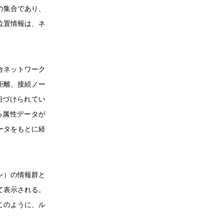
の集合であり、
位置情報は、ネ
合ネットワーク
距離、接続ノー
紐づけられてい
える属性データが
ータをもとに経
ン）の情報群と
て表示される。
このように、ル