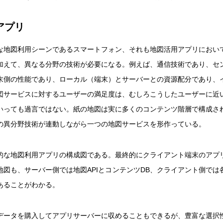
アプリ
な地図利用シーンであるスマートフォン、それも地図活用アプリにおい
加えて、異なる分野の技術が必要になる。例えば、通信技術であり、セ
末側の性能であり、ローカル（端末）とサーバーとの資源配分であり、
図サービスに対するユーザーの満足度は、むしろこうしたユーザーに近
いっても過言ではない。紙の地図は実に多くのコンテンツ階層で構成さ
の異分野技術が連動しながら一つの地図サービスを形作っている。
的な地図利用アプリの構成図である。最終的にクライアント端末のアプ
地図も、サーバー側では地図APIとコンテンツDB、クライアント側では
あることがわかる。
データを購入してアプリサーバーに収めることもできるが、豊富な選択