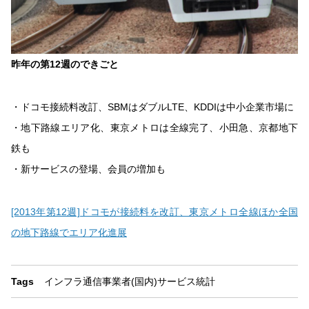
昨年の第12週のできごと
・ドコモ接続料改訂、SBMはダブルLTE、KDDIは中小企業市場に
・地下路線エリア化、東京メトロは全線完了、小田急、京都地下
鉄も
・新サービスの登場、会員の増加も
[2013年第12週]ドコモが接続料を改訂、東京メトロ全線ほか全国
の地下路線でエリア化進展
Tags
インフラ
通信事業者(国内)
サービス
統計