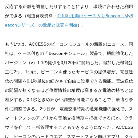
反応する距離を調整したりすることにより、環境に合わせた利用
ができる（報道発表資料：
商用利用向けケース入りBeacon「MyB
eaconシリーズ」の量産と販売を開始
）。
もう1つは、ACCESSのビーコンモジュールの新版のニュース。同
社は、ケース付きの「Beaconモジュール」製品で、機能強化した
バージョン（v）1.1の提供を3月20日に開始した。追加した機能は
主に2つ。1つは、ビーコンを使ったサービスの提供者が、電波送
信の間隔を0.1秒単位の細かさで自由に設定できる機能。電波送信
の間隔が短くなるほど位置情報の精度は高まるが電池の持ちとは
相反する。0.1秒ときめ細かい調整が可能になることで、最適な条
件に調整できる。2つ目が、電池交換時期の通知機能の強化で、ス
マートフォンのアプリから電池交換時期を把握できるほか、クラ
ウドを介して一括管理することもできるようになった。ACCESS
は、ビーコンのハードウエア、スマートフォン向けアプリ、クラ