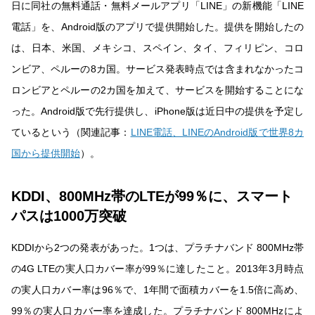
日に同社の無料通話・無料メールアプリ「LINE」の新機能「LINE
電話」を、Android版のアプリで提供開始した。提供を開始したの
は、日本、米国、メキシコ、スペイン、タイ、フィリピン、コロ
ンビア、ペルーの8カ国。サービス発表時点では含まれなかったコ
ロンビアとペルーの2カ国を加えて、サービスを開始することにな
った。Android版で先行提供し、iPhone版は近日中の提供を予定し
ているという（関連記事：
LINE電話、LINEのAndroid版で世界8カ
国から提供開始
）。
KDDI、800MHz帯のLTEが99％に、スマート
パスは1000万突破
KDDIから2つの発表があった。1つは、プラチナバンド 800MHz帯
の4G LTEの実人口カバー率が99％に達したこと。2013年3月時点
の実人口カバー率は96％で、1年間で面積カバーを1.5倍に高め、
99％の実人口カバー率を達成した。プラチナバンド 800MHzによ