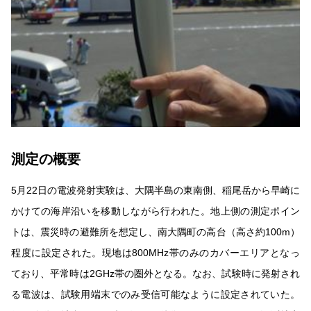
測定の概要
5月22日の電波発射実験は、大隅半島の東南側、稲尾岳から早崎に
かけての海岸沿いを移動しながら行われた。地上側の測定ポイン
トは、震災時の避難所を想定し、南大隅町の高台（高さ約100m）
程度に設定された。現地は800MHz帯のみのカバーエリアとなっ
ており、平常時は2GHz帯の圏外となる。なお、試験時に発射され
る電波は、試験用端末でのみ受信可能なように設定されていた。