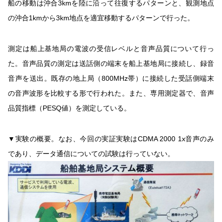
船の移動は沖合3kmを陸に沿って往復するパターンと、観測地点
の沖合1kmから3km地点を適宜移動するパターンで行った。
測定は船上基地局の電波の受信レベルと音声品質について行っ
た。音声品質の測定は送話側の端末を船上基地局に接続し、録音
音声を送出。既存の地上局（800MHz帯）に接続した受話側端末
の音声波形を比較する形で行われた。また、専用測定器で、音声
品質指標（PESQ値）を測定している。
▼実験の概要。なお、今回の実証実験はCDMA 2000 1x音声のみ
であり、データ通信についての試験は行っていない。