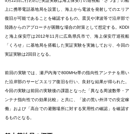
5月22日に行われた実証実験は海上保安庁の巡視船「さつま」の船
上に携帯電話基地局を設置し、海上から電波を発射してのエリア
復旧が可能であることを確認するもの。震災や津波等で沿岸部で
陸路からのアプローチが困難な場合の対策として想定する。KDDI
と海上保安庁は2012年11月に広島県呉市で、海上保安庁巡視船
「くろせ」に基地局を搭載した実証実験を実施しており、今回の
実証実験は2回目となる。
前回の実験では、瀬戸内海で800MHz帯の指向性アンテナを用い
た沿岸部のサービスエリア復旧を行い、良好な結果が得られた。
今回の実験は前回の実験後の課題となった「異なる周波数帯・ア
ンテナ指向性での効果比較」と共に、「波の荒い外洋での安定稼
働」および「高台での避難場所に対する実用性の確認」を確認す
るものとなる。