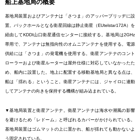
船上基地局の概要
基地局装置およびアンテナは「さつま」のアッパーブリッヂに設
置。バックホールとなる衛星回線は静止衛星（EUtelstar172A）を
経由してKDDI山口衛星通信センターに接続する。基地局は2GHz
帯用で、アンテナは無指向性のオムニアンテナを使用する。電源
供給には「さつま」の発電機を使用する。衛星アンテナのコント
ローラーおよび衛星ルーターは屋外仕様に対応していなかったた
め、船内に設置した。地上に配置する移動基地局と異なる点は、
船は「揺れる」ということ。衛星アンテナには、ジャイロに連動
してアンテナの向きを保持する機構が組み込まれている。
▼基地局装置と衛星アンテナ。衛星アンテナは海水や潮風の影響
を避けるため「レドーム」と呼ばれるカバーがかけられている。
基地局装置はゴムマットの上に置かれ、船が揺れても動かないよ
う固定されている。