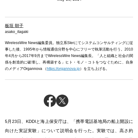
板垣 朝子
asako_itagaki
WirelessWire News編集委員。独立系SIerにてシステムコンサルティングに従
事した後、1995年から情報通信分野を中心にフリーで執筆活動を行う。2010
年4月から2017年9月までWirelessWire News編集長。「人と組織と社会の関
係を創造的に破壊し、再構築する」ヒト・モノ・コトをつなぐために、自身
のメディアOrgannova （
https://organnova.jp
）を立ち上げる。
5月23日、KDDIと海上保安庁は、「携帯電話基地局の船上開設に
向けた実証実験」について説明会を行った。実験では、高さ約