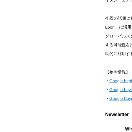
イタン・エアロス
今回の話題に触
Loon」に活用
グローバルスタ
する可能性を
助的に利用す
【参照情報】
・
Google begi
・
Google buys
・
Google Buyi
Newsletter