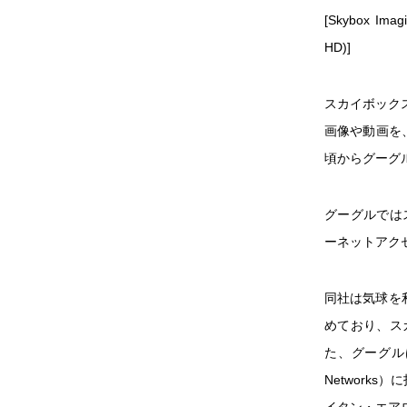
[Skybox Imagi
HD)]
スカイボック
画像や動画を
頃からグーグ
グーグルではス
ーネットアク
同社は気球を利
めており、ス
た、グーグル
Network