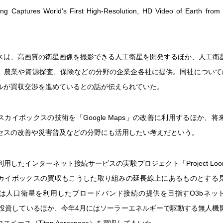
ng Captures World’s First High-Resolution, HD Video of Earth fro
スは、高画質の衛星画像を撮影できる人工衛星を開発するほか、人工衛
、農業や資源探査、保険などの分野の企業企各社に提供。同社について
ルが買収交渉を進めているとの話が伝えられていた。
カイボックスの技術を「Google Maps」の改善に利用するほか、
セスの改善や災害普及などの分野にも活用したい考えだという。
用したインターネット接続サービスの実験プロジェクト「Project Lo
カイボックスの買収もこうした取り組みの延長線上にあるものとする
は人口衛星を利用したブロードバンド接続の提供を目指すO3bネット
s）に投資しているほか、今年4月にはソーラーエネルギーで駆動する無人