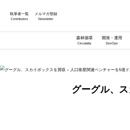
Warning
: Undefined array key 0 in
/home/wwnstyle/wirelesswire.jp/
執筆者一覧
メルマガ登録
Contributors
Newsletter
森林循環
開発・運用
Circulatity
DevOps
グーグル、ス