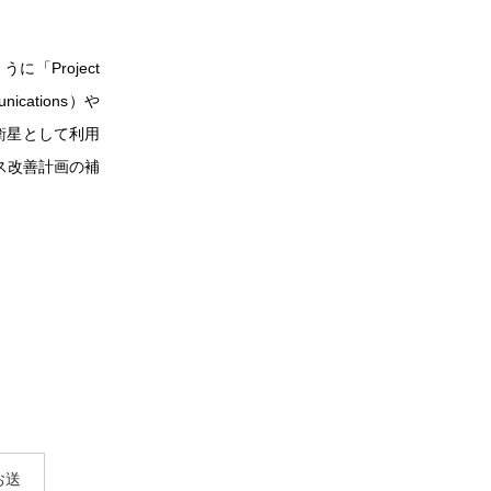
「Project
cations）や
信衛星として利用
ス改善計画の補
お送