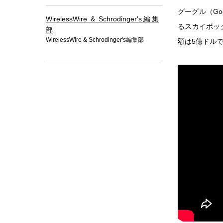
グーグル（G
WirelessWire & Schrodinger's編集
るスカイボック
部
WirelessWire & Schrodinger's編集部
額は5億ドル