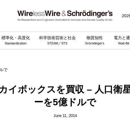
public_html/wp-content/themes/wirelesswire_v3/functions.php
on 
202
標準化・高度化
科学技術芸術と社会
物質知性
電力と通
Standardization
STEAM／STS
Schrödinger's
Watt-Bit
カイボックスを買収 – 人口衛
ーを5億ドルで
June 11, 2014