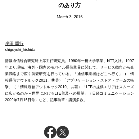
のあり方
March 3, 2015
岸田 重行
shigeyuki_kishida
情報通信総合研究所上席主任研究員。1990年一橋大学卒業、NTT入社。1997
年より現職。海外・国内のモバイル通信業界に関して、サービス動向から企
業戦略まで広く調査研究を行っている。「通信事業者はどこへ行く」（「情
報通信アウトルック2011」共著）「アプリケーション・ストア・ブームの衝
撃」（「情報通信アウトルック2010」共著）「LTEの提供エリアはスムーズ
に広がるのか－世界におけるLTE普及への展望」（日経コミュニケーション
2009年7月15日号）など、記事執筆・講演多数。