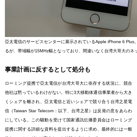
亞太電信のサービスセンターに展示されているApple iPhone 6 P
るが、帯域幅が15MHz幅となっており、間違いなく台湾大哥大のネ
事業計画に反するとして処分も
ローミング提携で亞太電信が台湾大哥大に依存する状況に、競合
他社は黙っているわけがない。特に3大移動体通信事業者から大き
くシェアを離され、亞太電信と近いシェアで競り合う台湾之星電
信（Taiwan Star Telecom：以下、台湾之星）は反発の意をあらわ
にしている。この騒動を受けて国家通訊伝播委員会はローミング
提携に関する詳細な資料を提出するように求め、最終的には一般