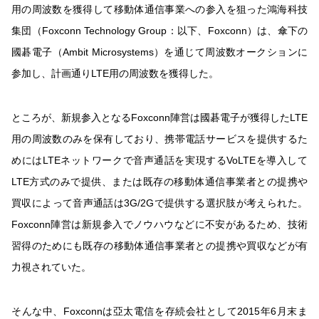
用の周波数を獲得して移動体通信事業への参入を狙った鴻海科技
集団（Foxconn Technology Group：以下、Foxconn）は、傘下の
國碁電子（Ambit Microsystems）を通じて周波数オークションに
参加し、計画通りLTE用の周波数を獲得した。
ところが、新規参入となるFoxconn陣営は國碁電子が獲得したLTE
用の周波数のみを保有しており、携帯電話サービスを提供するた
めにはLTEネットワークで音声通話を実現するVoLTEを導入して
LTE方式のみで提供、または既存の移動体通信事業者との提携や
買収によって音声通話は3G/2Gで提供する選択肢が考えられた。
Foxconn陣営は新規参入でノウハウなどに不安があるため、技術
習得のためにも既存の移動体通信事業者との提携や買収などが有
力視されていた。
そんな中、Foxconnは亞太電信を存続会社として2015年6月末ま