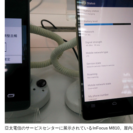
亞太電信のサービスセンターに展示されているInFocus M810。