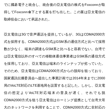
でに國碁電子と統合し、統合後の亞太電信の株式をFoxconnが取
得してFoxconn傘下とする案を打ち出した。この案は亞太電信の
取締役会において承認された。
亞太電信は3Gで音声通話を提供しているが、3GはCDMA2000方
式を採用する。CDMA2000方式はGSM系の通信方式と比べて採用
数が少なく、端末の調達もGSM系と比べると容易でない。台湾で
は亞太電信以外のすべての移動体通信事業者はGSM系の通信方式
を採用しており、亞太電信は端末のラインナップが劣っていた。
そのため、亞太電信はCDMA2000方式からの脱却を狙っており、
国家通訊伝播委員会へ提出した事業計画では2014年末までに2000
局のVoLTE対応のLTE基地局を設置すると記した。しかし、亞太電
信の想定よりVoLTE対応端末の普及が遅く、それでも脱
CDMA2000方式を狙う亞太電信はローミング提携として台湾大哥
大のネットワークを利用することで、CDMA2000方式に非対応の