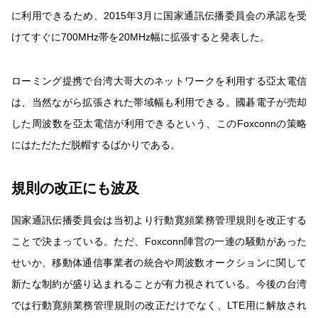
に利用できるため、2015年3月に国家通訊伝播委員会の承認を受
けてすぐに700MHz帯を20MHz幅に拡張すると発表した。
ローミング提携で台湾大哥大のネットワークを利用する亞太電信
は、当然ながら拡張された帯域幅も利用できる。國碁電子が売却
した周波数を亞太電信が利用できるという、このFoxconnの策略
にはただただ脱帽するばかりである。
規則の改正にも波及
国家通訊伝播委員会は当初より行動寛頻業務管理規則を改正する
ことで決まっている。ただ、Foxconn陣営の一連の騒動があった
せいか、移動体通信事業者の統合や周波数オークションに関して
新たな制約が盛り込まれることが有力視されている。今後の台湾
では行動寛頻業務管理規則の改正だけでなく、LTE用に解放され