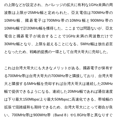
の上限などが設定され、カバレッジの拡大に有利な1GHz未満の周
波数は上限が25MHz幅と定められた。亞太電信は700MHz帯の
10MHz幅、國碁電子は700MHz帯の10MHz幅と900MHz帯の
10MHz幅で計20MHz幅を獲得した。ここまでは問題ないが、亞太
電信と國碁電子が統合することで1GHz未満の周波数だけで
30MHz幅となり、上限を超えることになる。5MHz幅は放出必至
となったため、戦略的提携の一環として台湾大哥大に売却した。
これは台湾大哥大にも大きなメリットがある。國碁電子が保有す
る700MHz帯は台湾大哥大の700MHz帯と隣接しており、台湾大哥
大と隣接する5MHz幅を売却すれば台湾大哥大は連続した20MHz
幅で提供できるようになる。連続した20MHz幅であれば通信速度
は下り最大150Mbps/上り最大50Mbpsに高速化できる。帯域幅の
拡張で混雑緩和も期待できるため、台湾大哥大にとって都合が良
い。700MHz帯は900MHz帯（Band 8）や1.8GHz帯と異なりすぐ