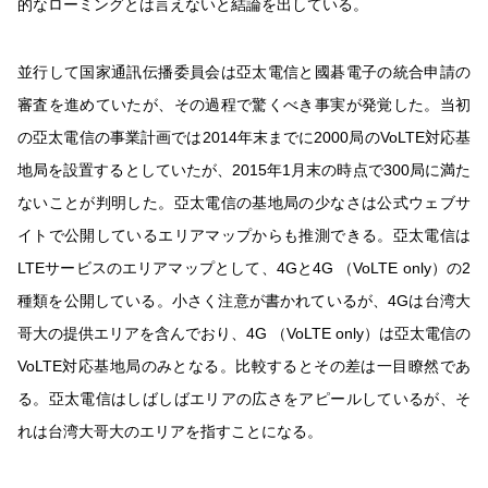
的なローミングとは言えないと結論を出している。
並行して国家通訊伝播委員会は亞太電信と國碁電子の統合申請の
審査を進めていたが、その過程で驚くべき事実が発覚した。当初
の亞太電信の事業計画では2014年末までに2000局のVoLTE対応基
地局を設置するとしていたが、2015年1月末の時点で300局に満た
ないことが判明した。亞太電信の基地局の少なさは公式ウェブサ
イトで公開しているエリアマップからも推測できる。亞太電信は
LTEサービスのエリアマップとして、4Gと4G （VoLTE only）の2
種類を公開している。小さく注意が書かれているが、4Gは台湾大
哥大の提供エリアを含んでおり、4G （VoLTE only）は亞太電信の
VoLTE対応基地局のみとなる。比較するとその差は一目瞭然であ
る。亞太電信はしばしばエリアの広さをアピールしているが、そ
れは台湾大哥大のエリアを指すことになる。