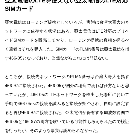
亞太電信のLTEを使えない亞太電信のLTE対応
SIMカード
亞太電信はローミング提携としているが、実態は台湾大哥大のネ
ットワークに依存する状況にある。亞太電信はLTE対応のプリペ
イドSIMカードを販売しており、ローミング提携の真相を探るべ
く筆者はそれを購入した。SIMカードのPLMN番号は亞太電信を指
す466-05となっており、当然ながらこれには問題ない。
ところが、接続先ネットワークのPLMN番号は台湾大哥大を指す
466-97に接続された。466-05が圏外の場所であれば仕方ないと思
っていたが、466-05のLTEネットワークを検出した場所において
手動で466-05への接続を試みると接続が拒否され、自動に設定す
ると再び466-97に接続された。亞太電信が保有する周波数範囲で
466-05と466-97の両方を吹いている可能性も考えられたので検証
を行ったが、そのような事実は認められなかった。