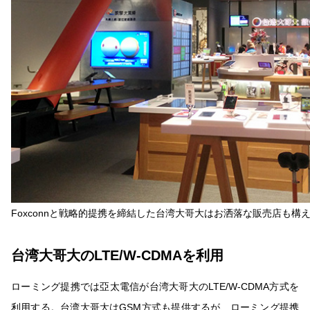
Foxconnと戦略的提携を締結した台湾大哥大はお洒落な販売店も構
台湾大哥大のLTE/W-CDMAを利用
ローミング提携では亞太電信が台湾大哥大のLTE/W-CDMA方式を
利用する。台湾大哥大はGSM方式も提供するが、ローミング提携