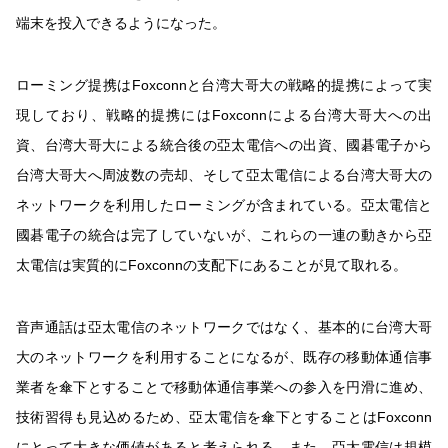
端末を投入できるようになった。
ローミング提携はFoxconnと台湾大哥大の戦略的提携によって実
現しており、戦略的提携にはFoxconnによる台湾大哥大への出
資、台湾大哥大による統合後の亞太電信への出資、國碁電子から
台湾大哥大へ周波数の売却、そして亞太電信による台湾大哥大の
ネットワークを利用したローミングが含まれている。亞太電信と
國碁電子の統合は完了していないが、これらの一連の動きから亞
太電信は実質的にFoxconnの支配下にあることが見て取れる。
音声通話は亞太電信のネットワークではなく、基本的に台湾大哥
大のネットワークを利用することになるが、既存の移動体通信事
業者を傘下とすることで移動体通信事業への参入を円滑に進め、
技術習得も見込めるため、亞太電信を傘下とすることはFoxconn
にとって大きな価値があると考えられる。また、亞太電信は規模