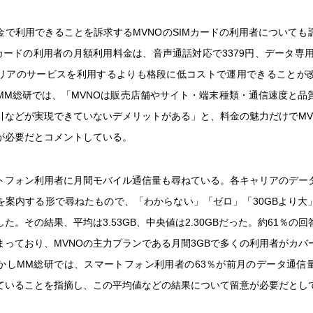
金で利用できることを訴求するMVNOのSIMカードの利用者についても
Mカードの利用者の月額利用料金は、音声通話対応で3379円、データ専用
リアのサービスを利用するよりも格段に低コストで運用できることが
MM総研では、「MVNOは販売店舗やサイト・端末種類・通信速度と品
引などが実現できていないデメリットがある」と、料金の魅力だけでMV
が必要だとコメントしている。
トフォン利用者に月間モバイル通信量も尋ねている。各キャリアのデー
を案内する形で尋ねたもので、「わからない」「ゼロ」「30GBより大
た。その結果、平均は3.53GB、中央値は2.30GBだった。約61％の回
まっており、MVNOの主力プランである月間3GBで多くの利用者がカバ
かしMM総研では、スマートフォン利用者の63％が前月のデータ通信
ていることを指摘し、この平均値などの結果について留意が必要だとし