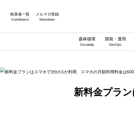
Warning
: Undefined array key 0 in
/home/wwnstyle/wirelesswire.jp/
執筆者一覧
メルマガ登録
Contributors
Newsletter
森林循環
開発・運用
Circulatity
DevOps
新料金プラン