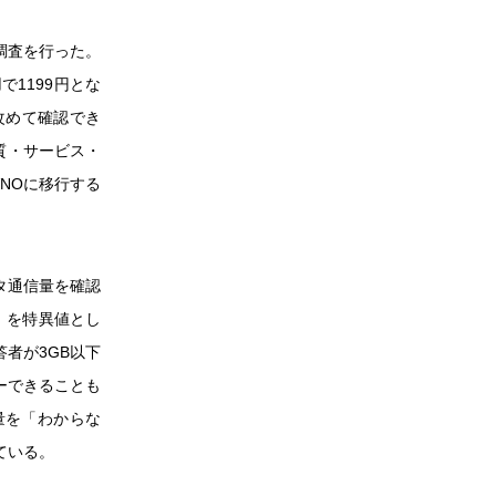
調査を行った。
で1199円とな
改めて確認でき
質・サービス・
NOに移行する
タ通信量を確認
」を特異値とし
答者が3GB以下
ーできることも
量を「わからな
ている。