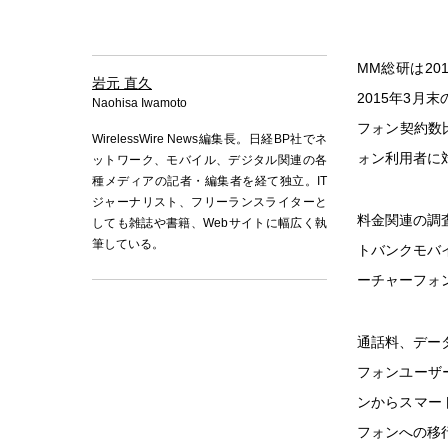
MM総研は2
岩元 直久
2015年3月
Naohisa Iwamoto
フォン契約数
WirelessWire News編集長。日経BP社でネ
ォン利用者に
ットワーク、モバイル、デジタル関連の各
種メディアの記者・編集者を経て独立。IT
ジャーナリスト、フリーランスライターと
料金関連の調査
しても雑誌や書籍、Webサイトに幅広く執
筆している。
トバンクモバ
ーチャーフォン
通話料、デー
フォンユーザ
ンからスマー
フォンへの移