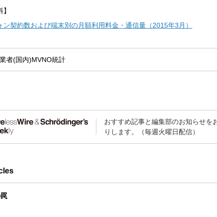
料】
ォン契約数および端末別の月額利用料金・通信量（2015年3月）
業者(国内)
MVNO
統計
おすすめ記事と編集部のお知らせを
りします。（毎週火曜日配信）
cles
の罠