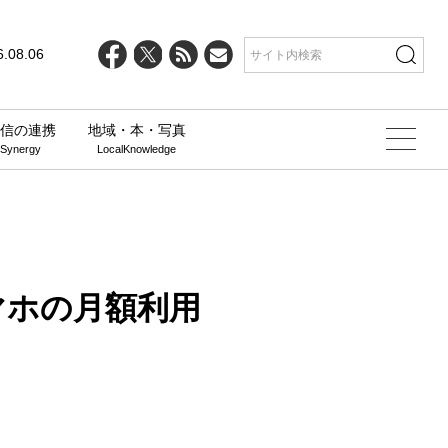
line
25
6.08.06
信の連携
地域・本・写真
 Synergy
LocalKnowledge
マホの月額利用