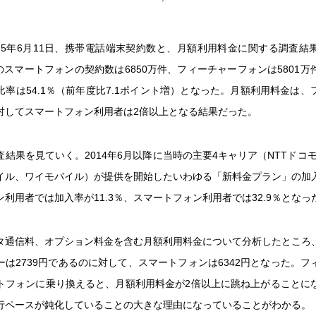
015年6月11日、携帯電話端末契約数と、月額利用料金に関する調査結
末のスマートフォンの契約数は6850万件、フィーチャーフォンは5801
比率は54.1％（前年度比7.1ポイント増）となった。月額利用料金は、
対してスマートフォン利用者は2倍以上となる結果だった。
結果を見ていく。2014年6月以降に当時の主要4キャリア（NTTドコモ
イル、ワイモバイル）が提供を開始したいわゆる「新料金プラン」の加
利用者では加入率が11.3％、スマートフォン利用者では32.9％となっ
タ通信料、オプション料金を含む月額利用料金について分析したところ
ーは2739円であるのに対して、スマートフォンは6342円となった。フ
トフォンに乗り換えると、月額利用料金が2倍以上に跳ね上がることに
行ペースが鈍化していることの大きな理由になっていることがわかる。