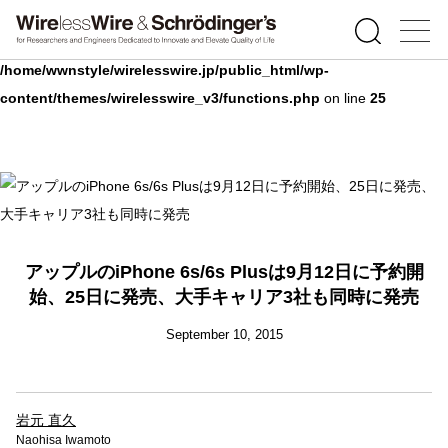
Warning
: Undefined array key 0 in
/home/wwnstyle/wirelesswire.jp/public_html/wp-
content/themes/wirelesswire_v3/functions.php
on line
25
アップルのiPhone 6s/6s Plusは9月12日に予約開
始、25日に発売、大手キャリア3社も同時に発売
September 10, 2015
岩元 直久
Naohisa Iwamoto