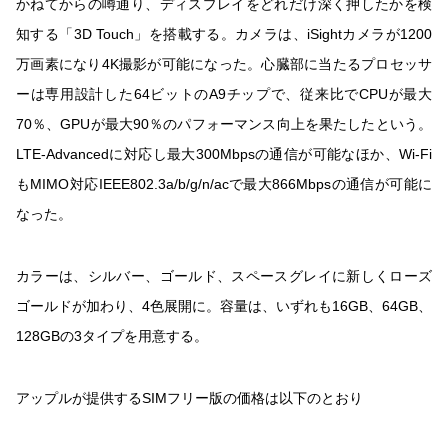
かねてからの噂通り、ディスプレイをどれだけ深く押したかを検
知する「3D Touch」を搭載する。カメラは、iSightカメラが1200
万画素になり4K撮影が可能になった。心臓部に当たるプロセッサ
ーは専用設計した64ビットのA9チップで、従来比でCPUが最大
70％、GPUが最大90％のパフォーマンス向上を果たしたという。
LTE-Advancedに対応し最大300Mbpsの通信が可能なほか、Wi-Fi
もMIMO対応IEEE802.3a/b/g/n/acで最大866Mbpsの通信が可能に
なった。
カラーは、シルバー、ゴールド、スペースグレイに新しくローズ
ゴールドが加わり、4色展開に。容量は、いずれも16GB、64GB、
128GBの3タイプを用意する。
アップルが提供するSIMフリー版の価格は以下のとおり