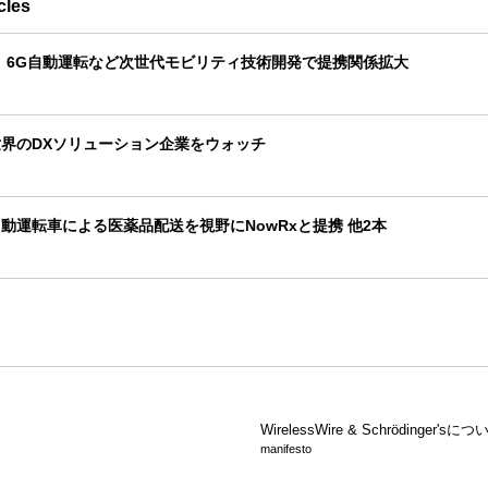
cles
、6G自動運転など次世代モビリティ技術開発で提携関係拡大
界のDXソリューション企業をウォッチ
動運転車による医薬品配送を視野にNowRxと提携 他2本
WirelessWire &
Schrödinger'sにつ
manifesto