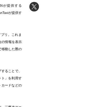
APANが提供する
Taxiが提供す
アプリ。これま
金の情報を表示
で移動した際の
プすることで、
ット」を利用す
トカードなどの