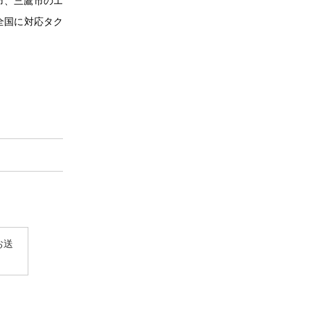
市、三鷹市のエ
全国に対応タク
お送