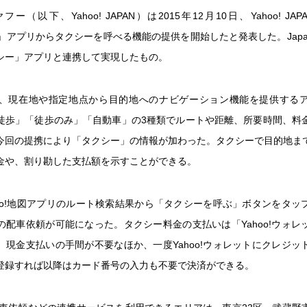
iとヤフー（以下、Yahoo! JAPAN）は2015年12月10日、Yahoo! J
地図」アプリからタクシーを呼べる機能の提供を開始したと発表した。Japan
シー」アプリと連携して実現したもの。
地図は、現在地や指定地点から目的地へのナビゲーション機能を提供する
徒歩」「徒歩のみ」「自動車」の3種類でルートや距離、所要時間、料
今回の提携により「タクシー」の情報が加わった。タクシーで目的地ま
金や、割り勘した支払額を示すことができる。
hoo!地図アプリのルート検索結果から「タクシーを呼ぶ」ボタンをタッ
の配車依頼が可能になった。タクシー料金の支払いは「Yahoo!ウォレ
、現金支払いの手間が不要なほか、一度Yahoo!ウォレットにクレジッ
登録すれば以降はカード番号の入力も不要で決済ができる。