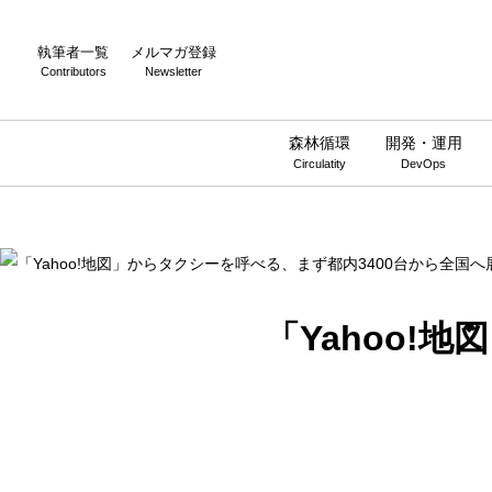
Warning
: Undefined array key 0 in
/home/wwnstyle/wirelesswire.jp/
執筆者一覧
メルマガ登録
Contributors
Newsletter
森林循環
開発・運用
Circulatity
DevOps
「Yahoo!