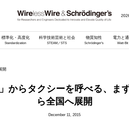
public_html/wp-content/themes/wirelesswire_v3/functions.php
on 
202
標準化・高度化
科学技術芸術と社会
物質知性
電力と通
Standardization
STEAM／STS
Schrödinger's
Watt-Bit
地図」からタクシーを呼べる、まず
ら全国へ展開
December 11, 2015