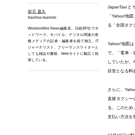
JapanTax
岩元 直久
「Yahoo!
Naohisa Iwamoto
る「全国タク
WirelessWire News編集長。日経BP社でネ
ットワーク、モバイル、デジタル関連の各
種メディアの記者・編集者を経て独立。IT
Yahoo!
ジャーナリスト、フリーランスライターと
で、「電車・
しても雑誌や書籍、Webサイトに幅広く執
筆している。
していたが、
目安となる料
さらに、Ya
直接タクシー
る。このため
支払い方法を