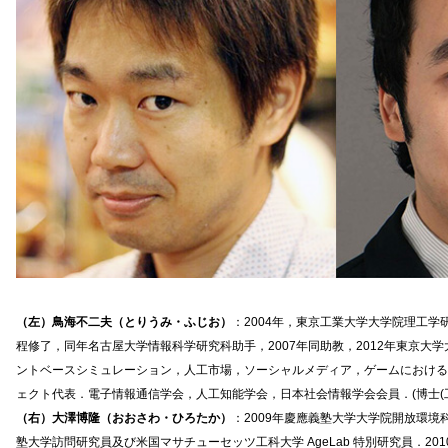
（左）鳥海不二夫（とりうみ・ふじお）
：2004年，東京工業大学大学院理工
程修了，同年名古屋大学情報科学研究科助手，2007年同助教，2012年東京大
ントベースシミュレーション，人工市場，ソーシャルメディア，ゲームにおける
ェクト代表．電子情報通信学会，人工知能学会，日本社会情報学会会員．(博士(工
（右）大澤博隆（おおさわ・ひろたか）
：2009年慶應義塾大学大学院開放環境科
塾大学訪問研究員及び米国マサチューセッツ工科大学 AgeLab 特別研究員．201