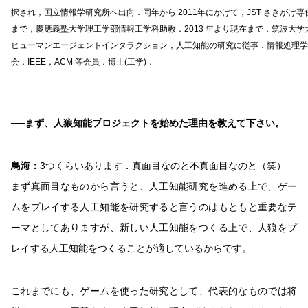
択され，国立情報学研究所へ出向．同年から 2011年にかけて，JST さきがけ専任研
まで，慶應義塾大学理工学部情報工学科助教．2013 年より現在まで，筑波大
ヒューマンエージェントインタラクション，人工知能の研究に従事．情報処理学
会，IEEE，ACM 等会員．博士(工学)．
──まず、人狼知能プロジェクトを始めた理由を教えて下さい。
鳥海：
3つくらいあります．真面目なのと不真面目なのと（笑）
まず真面目なものから言うと、人工知能研究を進める上で、ゲー
ムをプレイする人工知能を研究すると言うのはもともと重要なテ
ーマとしてありますが、新しい人工知能をつくる上で、人狼をプ
レイする人工知能をつくることが適しているからです。
これまでにも、ゲームを使った研究として、代表的なものでは将