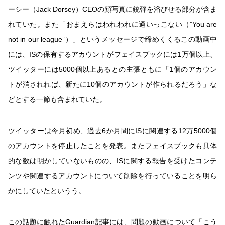
ーシー（Jack Dorsey）CEOの顔写真に銃弾を浴びせる部分が含ま
れていた。また「おまえらはわれわれに適いっこない（”You are
not in our league”）」というメッセージで締めくくるこの動画中
には、ISの保有するアカウントがフェイスブックには1万個以上、
ツイッターには5000個以上あるとの主張ともに「1個のアカウン
トが消されれば、新たに10個のアカウントが作られるだろう」な
どとする一節も含まれていた。
ツイッターは今月初め、過去6か月間にISに関連する12万5000個
のアカウントを停止したことを発表。またフェイスブックも具体
的な数は明かしていないものの、ISに関する報告を受けたコンテ
ンツや関連するアカウントについて削除を行っていることを明ら
かにしていたというう。
この話題に触れたGuardian記事には、問題の動画について「こう